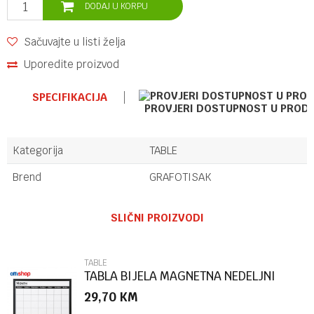
DODAJ U KORPU
Sačuvajte u listi želja
Uporedite proizvod
SPECIFIKACIJA
PROVJERI DOSTUPNOST U PROD
Kategorija
TABLE
Brend
GRAFOTISAK
Ime/Nadimak
SLIČNI PROIZVODI
Email
TABLE
TABLA BIJELA MAGNETNA NEDELJNI
PLANER 48*65CM OF496
29,70
KM
Poruka