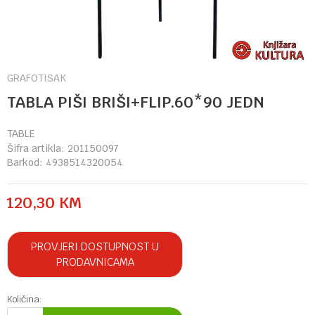
GRAFOTISAK
TABLA PIŠI BRIŠI+FLIP.60*90 JEDN
TABLE
Šifra artikla:
201150097
Barkod:
4938514320054
120,30
KM
PROVJERI DOSTUPNOST U
PRODAVNICAMA
Količina: