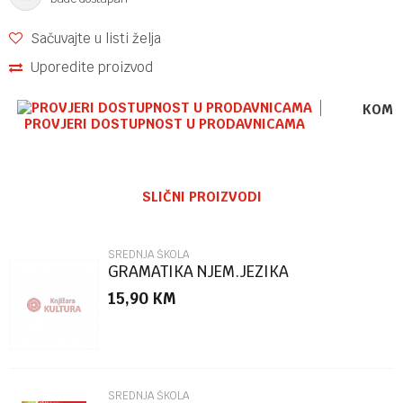
Sačuvajte u listi želja
Uporedite proizvod
KOME
PROVJERI DOSTUPNOST U PRODAVNICAMA
Ime/Nadimak
SLIČNI PROIZVODI
Email
SREDNJA ŠKOLA
GRAMATIKA NJEM.JEZIKA
15,90
KM
Poruka
SREDNJA ŠKOLA