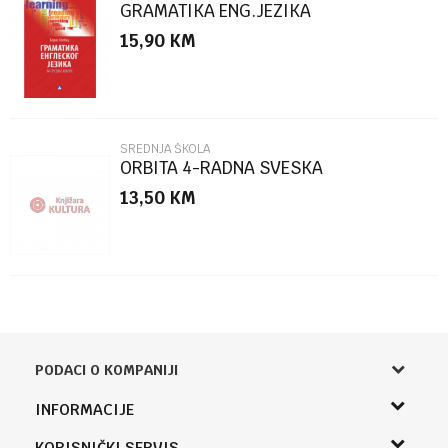
GRAMATIKA ENG.JEZIKA
15,90
KM
POŠALJI
SREDNJA ŠKOLA
ORBITA 4-RADNA SVESKA
13,50
KM
PODACI O KOMPANIJI
Knjižara Kultura
INFORMACIJE
Sladaboni d.o.o.
O nama
KORISNIČKI SERVIS