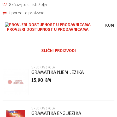
Sačuvajte u listi želja
Uporedite proizvod
KOME
PROVJERI DOSTUPNOST U PRODAVNICAMA
Ime/Nadimak
SLIČNI PROIZVODI
Email
SREDNJA ŠKOLA
GRAMATIKA NJEM.JEZIKA
15,90
KM
Poruka
SREDNJA ŠKOLA
GRAMATIKA ENG.JEZIKA