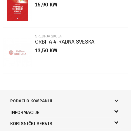
15,90
KM
POŠALJI
SREDNJA ŠKOLA
ORBITA 4-RADNA SVESKA
13,50
KM
PODACI O KOMPANIJI
Knjižara Kultura
INFORMACIJE
Sladaboni d.o.o.
O nama
KORISNIČKI SERVIS
Knjaza Miloša 3A
Zaposlenje