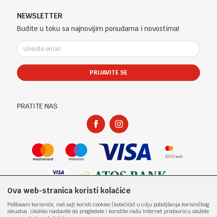
Banja Luka, Bosna i Hercegovina
Uslovi korišćenja i prodaje
Saradnja
Telefon (uprava firme Sladaboni d.o.o)
Politika privatnosti
NEWSLETTER
Kontakt
051 303 460
Kako kupiti
Budite u toku sa najnovijim ponudama i novostima!
Klub povjerenja "Knjižara Kultura"
Email:
Načini plaćanja
e-knjizara@knjizarakultura.com
Plaćanje karticama
Isporuka
PRIJAVITE SE
Račun
Zamjena veličine i zamjena artikla za drugi
ATOS BANK 567 162 11001797 71
Reklamacije
PIB:
Povraćaj sredstava
PRATITE NAS
400965310005
Pravo na odustajanje
Matični broj:
Najčešća pitanja
1801317
Ova web-stranica koristi kolačiće
Nastojimo da budemo što precizniji u opisu proizvoda, prikazu slika i samih
Poštovani korisniče, naš sajt koristi cookies (kolačiće) u cilju poboljšanja korisničkog
cijena, ali ne možemo garantovati da su sve informacije kompletne i bez
iskustva. Ukoliko nastavite da pregledate i koristite našu Internet prodavnicu slažete