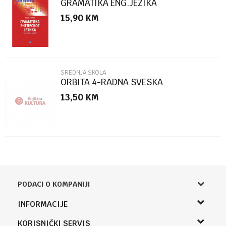
GRAMATIKA ENG.JEZIKA
15,90
KM
POŠALJI
SREDNJA ŠKOLA
ORBITA 4-RADNA SVESKA
13,50
KM
PODACI O KOMPANIJI
Knjižara Kultura
INFORMACIJE
Sladaboni d.o.o.
O nama
KORISNIČKI SERVIS
Knjaza Miloša 3A