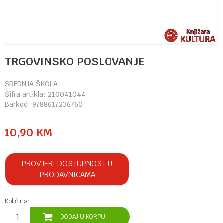
TRGOVINSKO POSLOVANJE
SREDNJA ŠKOLA
Šifra artikla:
210041044
Barkod:
9788617236760
10,90
KM
PROVJERI DOSTUPNOST U
PRODAVNICAMA
Količina:
DODAJ U KORPU