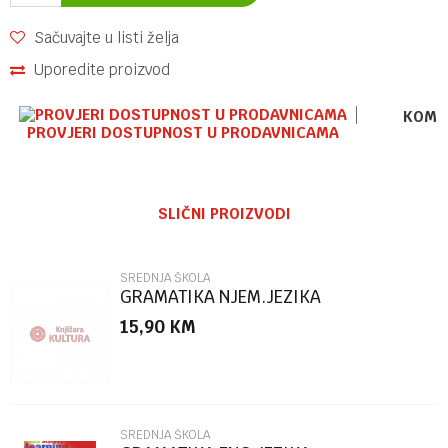
Sačuvajte u listi želja
Uporedite proizvod
KOME
PROVJERI DOSTUPNOST U PRODAVNICAMA
Ime/Nadimak
SLIČNI PROIZVODI
Email
SREDNJA ŠKOLA
GRAMATIKA NJEM.JEZIKA
15,90
KM
Poruka
SREDNJA ŠKOLA