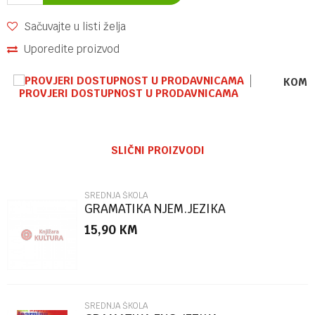
Sačuvajte u listi želja
Uporedite proizvod
KOME
PROVJERI DOSTUPNOST U PRODAVNICAMA
Ime/Nadimak
SLIČNI PROIZVODI
Email
SREDNJA ŠKOLA
GRAMATIKA NJEM.JEZIKA
15,90
KM
Poruka
SREDNJA ŠKOLA