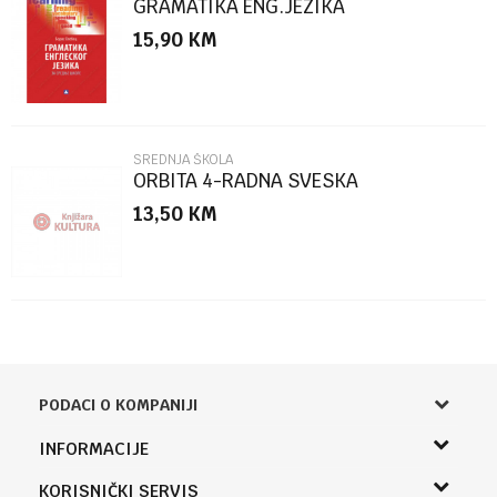
GRAMATIKA ENG.JEZIKA
15,90
KM
POŠALJI
SREDNJA ŠKOLA
ORBITA 4-RADNA SVESKA
13,50
KM
PODACI O KOMPANIJI
Knjižara Kultura
INFORMACIJE
Sladaboni d.o.o.
O nama
KORISNIČKI SERVIS
Knjaza Miloša 3A