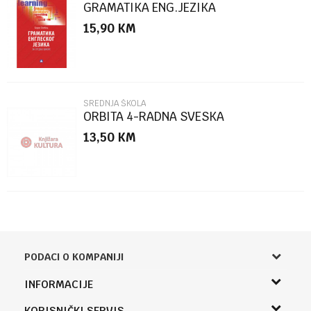
GRAMATIKA ENG.JEZIKA
15,90
KM
POŠALJI
SREDNJA ŠKOLA
ORBITA 4-RADNA SVESKA
13,50
KM
PODACI O KOMPANIJI
Knjižara Kultura
INFORMACIJE
Sladaboni d.o.o.
O nama
KORISNIČKI SERVIS