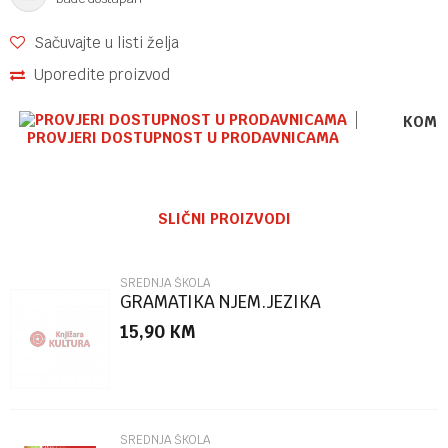
Sačuvajte u listi želja
Uporedite proizvod
KOME
PROVJERI DOSTUPNOST U PRODAVNICAMA
Ime/Nadimak
SLIČNI PROIZVODI
Email
SREDNJA ŠKOLA
GRAMATIKA NJEM.JEZIKA
15,90
KM
Poruka
SREDNJA ŠKOLA