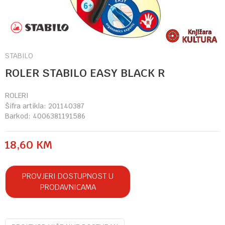
STABILO
ROLER STABILO EASY BLACK R
ROLERI
Šifra artikla:
201140387
Barkod:
4006381191586
18,60
KM
PROVJERI DOSTUPNOST U
PRODAVNICAMA