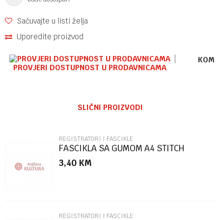
Sačuvajte u listi želja
Uporedite proizvod
KOME
PROVJERI DOSTUPNOST U PRODAVNICAMA
Ime/Nadimak
SLIČNI PROIZVODI
Email
REGISTRATORI I FASCIKLE
FASCIKLA SA GUMOM A4 STITCH
86504
3,40
KM
Poruka
REGISTRATORI I FASCIKLE