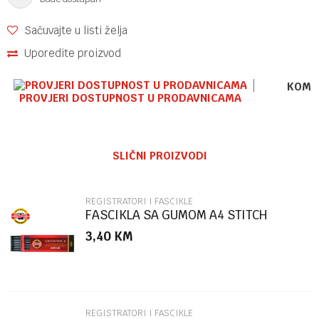
Sačuvajte u listi želja
Uporedite proizvod
KOME
PROVJERI DOSTUPNOST U PRODAVNICAMA
Ime/Nadimak
SLIČNI PROIZVODI
Email
REGISTRATORI I FASCIKLE
FASCIKLA SA GUMOM A4 STITCH
86504
3,40
KM
Poruka
REGISTRATORI I FASCIKLE