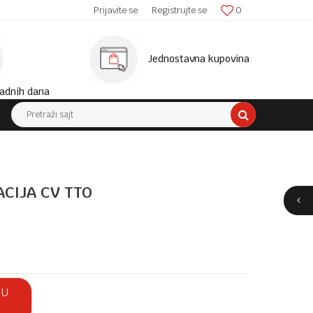
SIGURNA ISPORUKA!
Prijavite se
Registrujte se
0
MINIM
Jednostavna kupovina
adnih dana
Pretraži sajt
CIJA CV TTO
 U