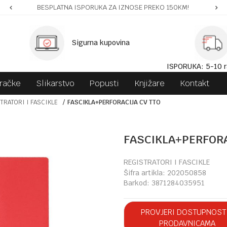
BESPLATNA ISPORUKA ZA IZNOSE PREKO 150KM!
Sigurna kupovina
ISPORUKA: 5-10 r
gračke
Slikarstvo
Popusti
Knjižare
Kontakt
TRATORI I FASCIKLE
FASCIKLA+PERFORACIJA CV TTO
FASCIKLA+PERFORA
REGISTRATORI I FASCIKLE
Šifra artikla:
202050858
Barkod:
3871284035951
PROVJERI DOSTUPNOST
PRODAVNICAMA