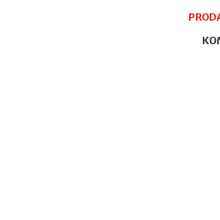
PROD
KO
Ime/Nadimak
Poruka
POŠALJI