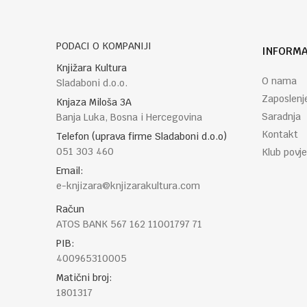
PODACI O KOMPANIJI
INFORMA
Knjižara Kultura
O nama
Sladaboni d.o.o.
Zaposlenj
Knjaza Miloša 3A
Saradnja
Banja Luka, Bosna i Hercegovina
Kontakt
Telefon (uprava firme Sladaboni d.o.o)
051 303 460
Klub povje
Email:
e-knjizara@knjizarakultura.com
Račun
ATOS BANK 567 162 11001797 71
PIB:
400965310005
Matični broj:
1801317