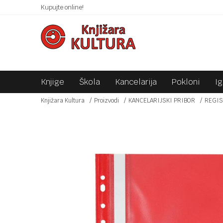
 10KM!
Kupujte online!
SIGURNO PLAĆANJE PLATNIM KARTICAMA!
Knjige
Škola
Kancelarija
Pokloni
I
Knjižara Kultura
Proizvodi
KANCELARIJSKI PRIBOR
REGIS