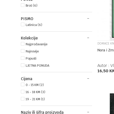
Broš (6)
PISMO
Latinica (6)
Kolekcije
DOMAĆE KN
Najprodavanije
Nora i Zm
Najnovije
Popusti
Autor :
Vl
LJETNA PONUDA
16,50
K
Cijena
0 - 15 KM (2)
16 - 18 KM (3)
19 - 21 KM (1)
Naziv ili šifra proizvoda