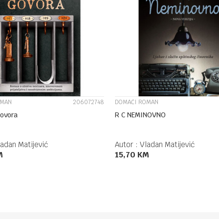
UPOREDI
UPOREDI
OMAN
206072748
DOMAĆI ROMAN
ovora
R C NEMINOVNO
adan Matijević
Autor :
Vladan Matijević
M
15,70
KM
DODAJ U KORPU
DODAJ U KORPU