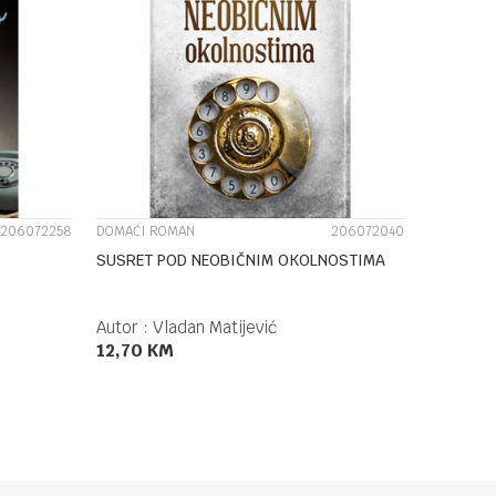
UPOREDI
206072258
DOMAĆI ROMAN
206072040
SUSRET POD NEOBIČNIM OKOLNOSTIMA
Autor :
Vladan Matijević
12,70
KM
DODAJ U KORPU