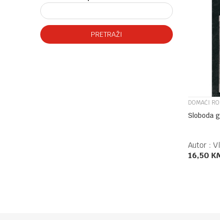
PRETRAŽI
DOMAĆI R
Sloboda g
Autor :
Vl
16,50
K