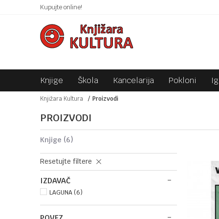
 10KM!
Kupujte online!
SIGURNO PLAĆANJE PLATNIM KARTICAMA!
Knjige
Škola
Kancelarija
Pokloni
I
Knjižara Kultura
Proizvodi
PROIZVODI
knjige
(6)
Resetujte filtere
IZDAVAČ
LAGUNA (6)
POVEZ