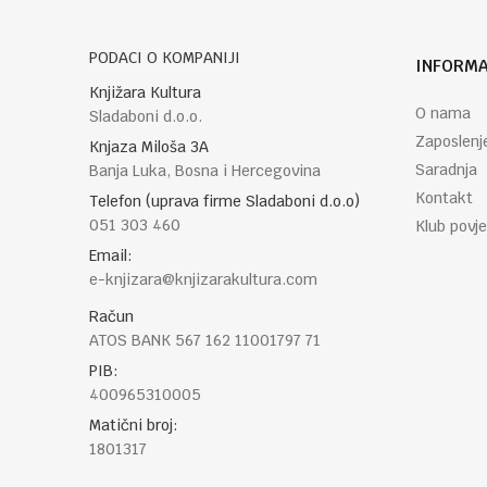
PODACI O KOMPANIJI
INFORMA
Knjižara Kultura
O nama
Sladaboni d.o.o.
Zaposlenj
Knjaza Miloša 3A
Saradnja
Banja Luka, Bosna i Hercegovina
Kontakt
Telefon (uprava firme Sladaboni d.o.o)
051 303 460
Klub povje
Email:
e-knjizara@knjizarakultura.com
Račun
ATOS BANK 567 162 11001797 71
PIB:
400965310005
Matični broj:
1801317