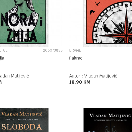
UPOREDI
UPOREDI
JIGE
206073838
DRAME
ija
Pakrac
adan Matijević
Autor :
Vladan Matijević
M
18,90
KM
DODAJ U KORPU
DODAJ U KORPU