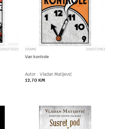
UPOREDI
206073322
DRAME
206072983
Van kontrole
Autor :
Vladan Matijević
12,70
KM
DODAJ U KORPU