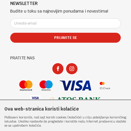
Telefon (uprava firme Sladaboni d.o.o)
Politika privatnosti
NEWSLETTER
Kontakt
051 303 460
Kako kupiti
Budite u toku sa najnovijim ponudama i novostima!
Klub povjerenja "Knjižara Kultura"
Email:
Načini plaćanja
e-knjizara@knjizarakultura.com
Plaćanje karticama
Isporuka
PRIJAVITE SE
Račun
Zamjena veličine i zamjena artikla za drugi
ATOS BANK 567 162 11001797 71
Reklamacije
PIB:
Povraćaj sredstava
PRATITE NAS
400965310005
Pravo na odustajanje
Matični broj:
Najčešća pitanja
1801317
Ova web-stranica koristi kolačiće
Nastojimo da budemo što precizniji u opisu proizvoda, prikazu slika i samih
Poštovani korisniče, naš sajt koristi cookies (kolačiće) u cilju poboljšanja korisničkog
cijena, ali ne možemo garantovati da su sve informacije kompletne i bez
iskustva. Ukoliko nastavite da pregledate i koristite našu Internet prodavnicu slažete
grešaka. Svi artikli prikazani na sajtu su dio naše ponude i ne
se sa upotrebom kolačića.
podrazumjeva da su dostupni u svakom trenutku. Raspoloživost robe