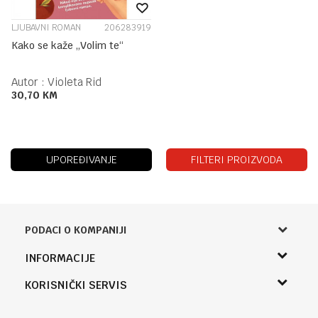
LJUBAVNI ROMAN
206283919
Kako se kaže „Volim te“
Autor :
Violeta Rid
30,70
KM
UPOREĐIVANJE
FILTERI PROIZVODA
PODACI O KOMPANIJI
Knjižara Kultura
INFORMACIJE
Sladaboni d.o.o.
O nama
KORISNIČKI SERVIS
Knjaza Miloša 3A
Zaposlenje
Banja Luka, Bosna i Hercegovina
Uslovi korišćenja i prodaje
Saradnja