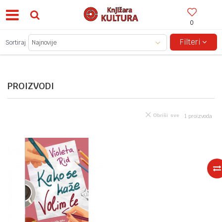
0
BESPLATNA ISPORUKA ZA IZNOSE PREKO 150KM!
Filteri
Sortiraj
PROIZVODI
Obriši sve
1
proizvoda