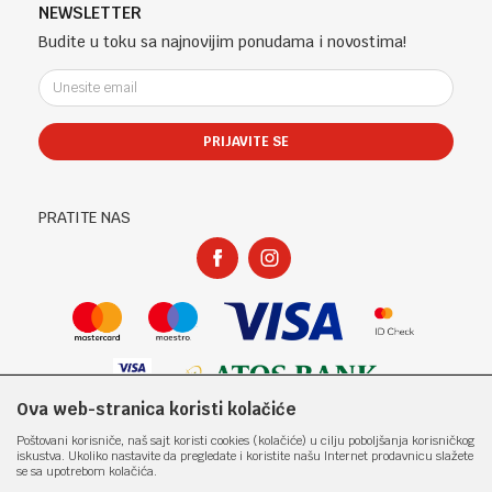
Telefon (uprava firme Sladaboni d.o.o)
Politika privatnosti
NEWSLETTER
Kontakt
051 303 460
Kako kupiti
Budite u toku sa najnovijim ponudama i novostima!
Klub povjerenja "Knjižara Kultura"
Email:
Načini plaćanja
e-knjizara@knjizarakultura.com
Plaćanje karticama
Isporuka
PRIJAVITE SE
Račun
Zamjena veličine i zamjena artikla za drugi
ATOS BANK 567 162 11001797 71
Reklamacije
PIB:
Povraćaj sredstava
PRATITE NAS
400965310005
Pravo na odustajanje
Matični broj:
Najčešća pitanja
1801317
Ova web-stranica koristi kolačiće
Nastojimo da budemo što precizniji u opisu proizvoda, prikazu slika i samih
Poštovani korisniče, naš sajt koristi cookies (kolačiće) u cilju poboljšanja korisničkog
cijena, ali ne možemo garantovati da su sve informacije kompletne i bez
iskustva. Ukoliko nastavite da pregledate i koristite našu Internet prodavnicu slažete
grešaka. Svi artikli prikazani na sajtu su dio naše ponude i ne
se sa upotrebom kolačića.
podrazumjeva da su dostupni u svakom trenutku. Raspoloživost robe