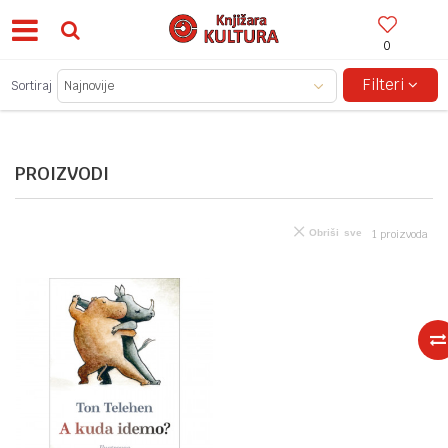
0
BESPLATNA ISPORUKA ZA IZNOSE PREKO 150KM!
Filteri
Sortiraj
PROIZVODI
Obriši sve
1
proizvoda