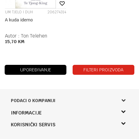
UM TJELO I DUH
206274314
A kuda idemo
Autor :
Ton Telehen
15,70
KM
UPOREĐIVANJE
FILTERI PROIZVODA
PODACI O KOMPANIJI
Knjižara Kultura
INFORMACIJE
Sladaboni d.o.o.
O nama
KORISNIČKI SERVIS
Knjaza Miloša 3A
Zaposlenje
Banja Luka, Bosna i Hercegovina
Uslovi korišćenja i prodaje
Saradnja