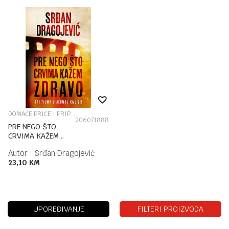
DOMAĆE PRIČE I PRIPOVETKE
206071888
PRE NEGO ŠTO
CRVIMA KAŽEM
ZDRAVO
Autor :
Srđan Dragojević
23,10
KM
UPOREĐIVANJE
FILTERI PROIZVODA