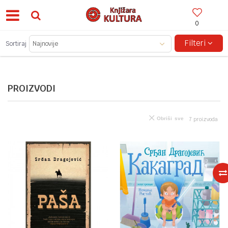
0
BESPLATNA ISPORUKA ZA IZNOSE PREKO 150KM!
Filteri
Sortiraj
PROIZVODI
Obriši sve
7
proizvoda