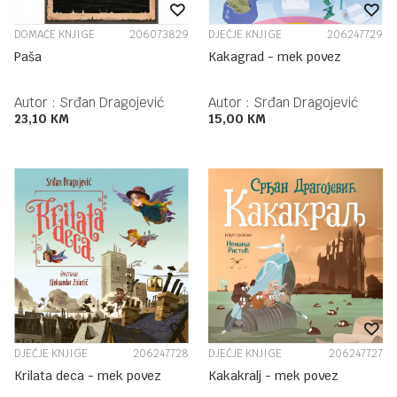
DOMAĆE KNJIGE
206073829
DJEČJE KNJIGE
206247729
Paša
Kakagrad - mek povez
Autor :
Srđan Dragojević
Autor :
Srđan Dragojević
23,10
KM
15,00
KM
DJEČJE KNJIGE
206247728
DJEČJE KNJIGE
206247727
Krilata deca - mek povez
Kakakralj - mek povez