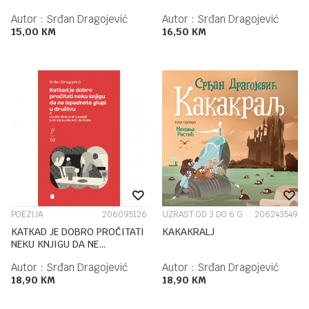
Autor :
Srđan Dragojević
Autor :
Srđan Dragojević
15,00
KM
16,50
KM
POEZIJA
206095126
UZRAST OD 3 DO 6 GODINA
206243549
KATKAD JE DOBRO PROČITATI
KAKAKRALJ
NEKU KNJIGU DA NE
ISPADNETE GLUPI U DRUŠTVU
Autor :
Srđan Dragojević
Autor :
Srđan Dragojević
18,90
KM
18,90
KM