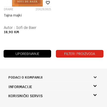
DRAME
206283815
Tajna majki
Autor :
Sofi de Baer
18,90
KM
UPOREĐIVANJE
FILTERI PROIZVODA
PODACI O KOMPANIJI
Knjižara Kultura
INFORMACIJE
Sladaboni d.o.o.
O nama
KORISNIČKI SERVIS
Knjaza Miloša 3A
Zaposlenje
Banja Luka, Bosna i Hercegovina
Uslovi korišćenja i prodaje
Saradnja