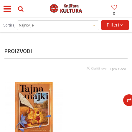
0
BESPLATNA ISPORUKA ZA IZNOSE PREKO 150KM!
Filteri
Sortiraj
PROIZVODI
Obriši sve
1
proizvoda