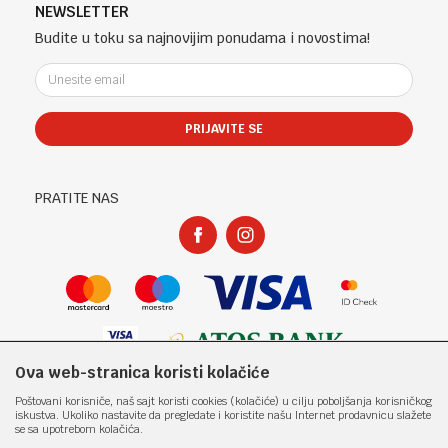
Telefon (uprava firme Sladaboni d.o.o)
Politika privatnosti
NEWSLETTER
Kontakt
051 303 460
Kako kupiti
Budite u toku sa najnovijim ponudama i novostima!
Klub povjerenja "Knjižara Kultura"
Email:
Načini plaćanja
e-knjizara@knjizarakultura.com
Plaćanje karticama
Isporuka
PRIJAVITE SE
Račun
Zamjena veličine i zamjena artikla za drugi
ATOS BANK 567 162 11001797 71
Reklamacije
PIB:
Povraćaj sredstava
PRATITE NAS
400965310005
Pravo na odustajanje
Matični broj:
Najčešća pitanja
1801317
Ova web-stranica koristi kolačiće
Nastojimo da budemo što precizniji u opisu proizvoda, prikazu slika i samih
Poštovani korisniče, naš sajt koristi cookies (kolačiće) u cilju poboljšanja korisničkog
cijena, ali ne možemo garantovati da su sve informacije kompletne i bez
iskustva. Ukoliko nastavite da pregledate i koristite našu Internet prodavnicu slažete
grešaka. Svi artikli prikazani na sajtu su dio naše ponude i ne
se sa upotrebom kolačića.
podrazumjeva da su dostupni u svakom trenutku. Raspoloživost robe