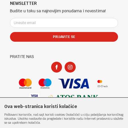
Telefon (uprava firme Sladaboni d.o.o)
Politika privatnosti
NEWSLETTER
Kontakt
051 303 460
Kako kupiti
Budite u toku sa najnovijim ponudama i novostima!
Klub povjerenja "Knjižara Kultura"
Email:
Načini plaćanja
e-knjizara@knjizarakultura.com
Plaćanje karticama
Isporuka
PRIJAVITE SE
Račun
Zamjena veličine i zamjena artikla za drugi
ATOS BANK 567 162 11001797 71
Reklamacije
PIB:
Povraćaj sredstava
PRATITE NAS
400965310005
Pravo na odustajanje
Matični broj:
Najčešća pitanja
1801317
Ova web-stranica koristi kolačiće
Nastojimo da budemo što precizniji u opisu proizvoda, prikazu slika i samih
Poštovani korisniče, naš sajt koristi cookies (kolačiće) u cilju poboljšanja korisničkog
cijena, ali ne možemo garantovati da su sve informacije kompletne i bez
iskustva. Ukoliko nastavite da pregledate i koristite našu Internet prodavnicu slažete
grešaka. Svi artikli prikazani na sajtu su dio naše ponude i ne
se sa upotrebom kolačića.
podrazumjeva da su dostupni u svakom trenutku. Raspoloživost robe