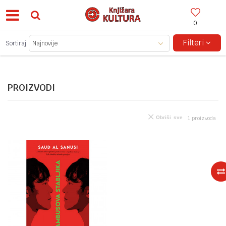
0
BESPLATNA ISPORUKA ZA IZNOSE PREKO 150KM!
Filteri
Sortiraj
PROIZVODI
Obriši sve
1
proizvoda