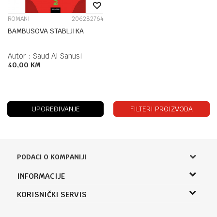
ROMANI
206282764
BAMBUSOVA STABLJIKA
Autor :
Saud Al Sanusi
40,00
KM
UPOREĐIVANJE
FILTERI PROIZVODA
PODACI O KOMPANIJI
Knjižara Kultura
INFORMACIJE
Sladaboni d.o.o.
O nama
KORISNIČKI SERVIS
Knjaza Miloša 3A
Zaposlenje
Banja Luka, Bosna i Hercegovina
Uslovi korišćenja i prodaje
Saradnja