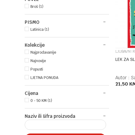
Broš (1)
PISMO
Latinica (1)
Kolekcije
LJUBAVNI 
Najprodavanije
LEK ZA S
Najnovije
Popusti
Autor :
S
LJETNA PONUDA
21,50
K
Cijena
0 - 50 KM (1)
Naziv ili šifra proizvoda