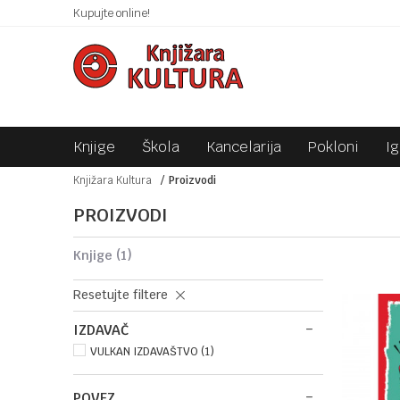
 10KM!
Kupujte online!
SIGURNO PLAĆANJE PLATNIM KARTICAMA!
Knjige
Škola
Kancelarija
Pokloni
I
Knjižara Kultura
Proizvodi
PROIZVODI
knjige
(1)
Resetujte filtere
IZDAVAČ
VULKAN IZDAVAŠTVO (1)
POVEZ