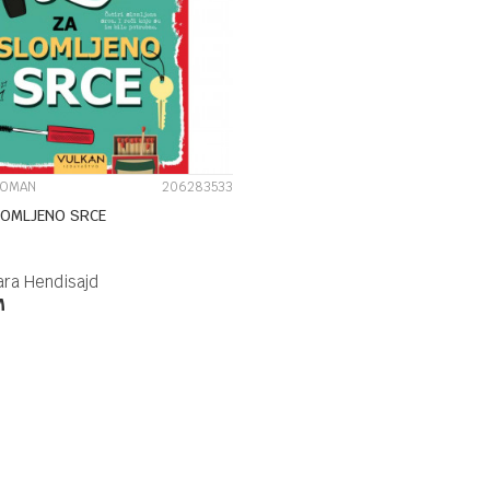
UPOREDI
ROMAN
206283533
LOMLJENO SRCE
ara Hendisajd
M
DODAJ U KORPU