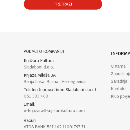
PRETRAŽI
PODACI O KOMPANIJI
INFORMA
Knjižara Kultura
O nama
Sladaboni d.o.o.
Zaposlenj
Knjaza Miloša 3A
Saradnja
Banja Luka, Bosna i Hercegovina
Kontakt
Telefon (uprava firme Sladaboni d.o.o)
051 303 460
Klub povje
Email:
e-knjizara@knjizarakultura.com
Račun
ATOS BANK 567 162 11001797 71