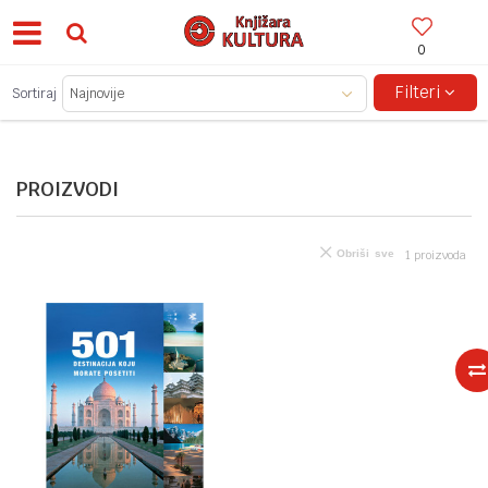
0
BESPLATNA ISPORUKA ZA IZNOSE PREKO 150KM!
Filteri
Sortiraj
PROIZVODI
Obriši sve
1
proizvoda