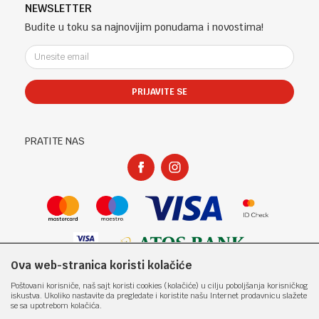
Telefon (uprava firme Sladaboni d.o.o)
Politika privatnosti
NEWSLETTER
Kontakt
051 303 460
Kako kupiti
Budite u toku sa najnovijim ponudama i novostima!
Klub povjerenja "Knjižara Kultura"
Email:
Načini plaćanja
e-knjizara@knjizarakultura.com
Plaćanje karticama
Isporuka
PRIJAVITE SE
Račun
Zamjena veličine i zamjena artikla za drugi
ATOS BANK 567 162 11001797 71
Reklamacije
PIB:
Povraćaj sredstava
PRATITE NAS
400965310005
Pravo na odustajanje
Matični broj:
Najčešća pitanja
1801317
Ova web-stranica koristi kolačiće
Nastojimo da budemo što precizniji u opisu proizvoda, prikazu slika i samih
Poštovani korisniče, naš sajt koristi cookies (kolačiće) u cilju poboljšanja korisničkog
cijena, ali ne možemo garantovati da su sve informacije kompletne i bez
iskustva. Ukoliko nastavite da pregledate i koristite našu Internet prodavnicu slažete
grešaka. Svi artikli prikazani na sajtu su dio naše ponude i ne
se sa upotrebom kolačića.
podrazumjeva da su dostupni u svakom trenutku. Raspoloživost robe