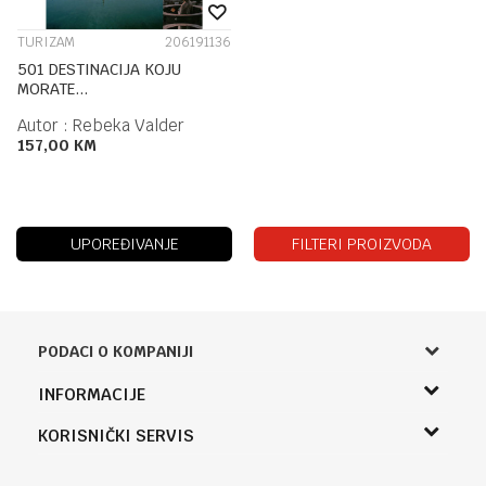
TURIZAM
206191136
501 DESTINACIJA KOJU
MORATE...
Autor :
Rebeka Valder
157,00
KM
UPOREĐIVANJE
FILTERI PROIZVODA
PODACI O KOMPANIJI
Knjižara Kultura
INFORMACIJE
Sladaboni d.o.o.
O nama
KORISNIČKI SERVIS
Knjaza Miloša 3A
Zaposlenje
Banja Luka, Bosna i Hercegovina
Uslovi korišćenja i prodaje
Saradnja