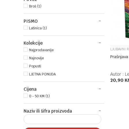
Broš (1)
PISMO
Latinica (1)
Kolekcije
LJUBAVNI 
Najprodavanije
Prašnjava 
Najnovije
Popusti
Autor :
Le
LJETNA PONUDA
20,90
K
Cijena
0 - 50 KM (1)
Naziv ili šifra proizvoda