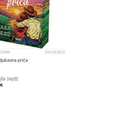
UPOREDI
ROMAN
206283822
ljubavna priča
jla Sejdž
M
DODAJ U KORPU