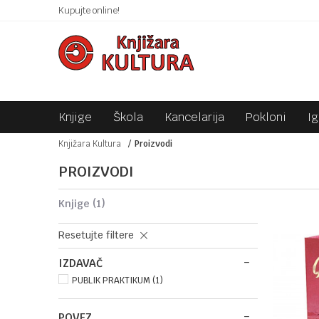
 10KM!
Kupujte online!
SIGURNO PLAĆANJE PLATNIM KARTICAMA!
Knjige
Škola
Kancelarija
Pokloni
I
Knjižara Kultura
Proizvodi
PROIZVODI
knjige
(1)
Resetujte filtere
IZDAVAČ
PUBLIK PRAKTIKUM (1)
POVEZ