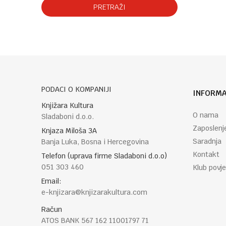
PRETRAŽI
PODACI O KOMPANIJI
INFORMA
Knjižara Kultura
O nama
Sladaboni d.o.o.
Zaposlenj
Knjaza Miloša 3A
Saradnja
Banja Luka, Bosna i Hercegovina
Kontakt
Telefon (uprava firme Sladaboni d.o.o)
051 303 460
Klub povje
Email:
e-knjizara@knjizarakultura.com
Račun
ATOS BANK 567 162 11001797 71