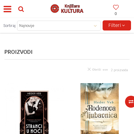
0
BESPLATNA ISPORUKA ZA IZNOSE PREKO 150KM!
Filteri
Sortiraj
PROIZVODI
Obriši sve
2
proizvoda