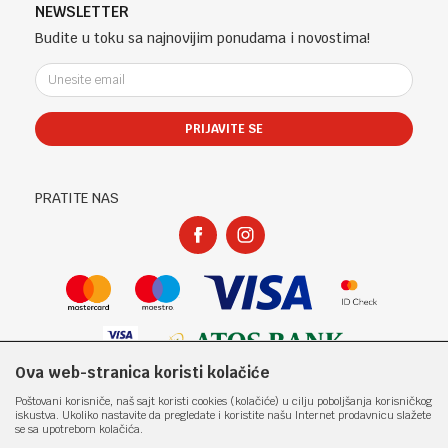
Telefon (uprava firme Sladaboni d.o.o)
Politika privatnosti
NEWSLETTER
Kontakt
051 303 460
Kako kupiti
Budite u toku sa najnovijim ponudama i novostima!
Klub povjerenja "Knjižara Kultura"
Email:
Načini plaćanja
e-knjizara@knjizarakultura.com
Plaćanje karticama
Isporuka
PRIJAVITE SE
Račun
Zamjena veličine i zamjena artikla za drugi
ATOS BANK 567 162 11001797 71
Reklamacije
PIB:
Povraćaj sredstava
PRATITE NAS
400965310005
Pravo na odustajanje
Matični broj:
Najčešća pitanja
1801317
Ova web-stranica koristi kolačiće
Nastojimo da budemo što precizniji u opisu proizvoda, prikazu slika i samih
Poštovani korisniče, naš sajt koristi cookies (kolačiće) u cilju poboljšanja korisničkog
cijena, ali ne možemo garantovati da su sve informacije kompletne i bez
iskustva. Ukoliko nastavite da pregledate i koristite našu Internet prodavnicu slažete
grešaka. Svi artikli prikazani na sajtu su dio naše ponude i ne
se sa upotrebom kolačića.
podrazumjeva da su dostupni u svakom trenutku. Raspoloživost robe