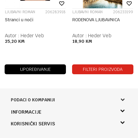
LJUBAVNI ROMAN
206283918
LJUBAVNI ROMAN
206233199
Stranci u noći
RODENOVA LJUBAVNICA
Autor :
Heder Veb
Autor :
Heder Veb
25,20
KM
18,90
KM
UPOREĐIVANJE
FILTERI PROIZVODA
PODACI O KOMPANIJI
Knjižara Kultura
INFORMACIJE
Sladaboni d.o.o.
O nama
KORISNIČKI SERVIS
Knjaza Miloša 3A
Zaposlenje
Banja Luka, Bosna i Hercegovina
Uslovi korišćenja i prodaje
Saradnja