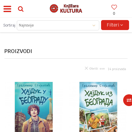
0
BESPLATNA ISPORUKA ZA IZNOSE PREKO 150KM!
Filteri
Sortiraj
PROIZVODI
Obriši sve
14
proizvoda