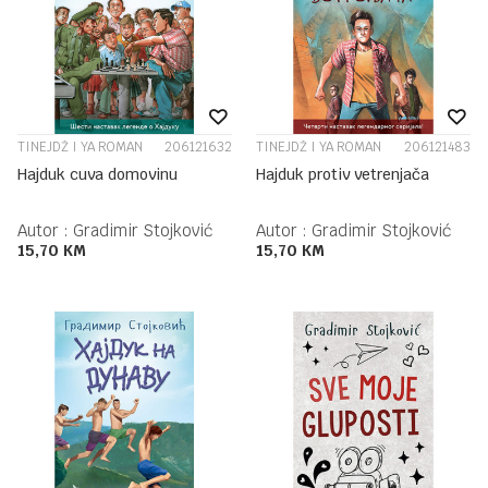
TINEJDŽ I YA ROMAN
206121632
TINEJDŽ I YA ROMAN
206121483
Hajduk cuva domovinu
Hajduk protiv vetrenjača
Autor :
Gradimir Stojković
Autor :
Gradimir Stojković
15,70
KM
15,70
KM