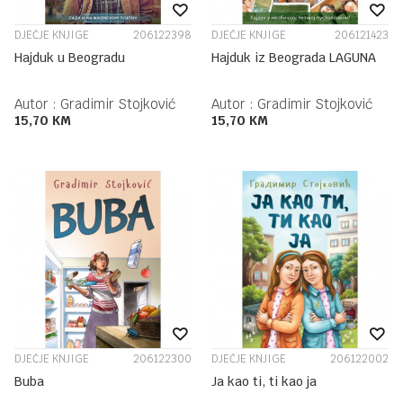
DJEČJE KNJIGE
206122398
DJEČJE KNJIGE
206121423
Hajduk u Beogradu
Hajduk iz Beograda LAGUNA
Autor :
Gradimir Stojković
Autor :
Gradimir Stojković
15,70
KM
15,70
KM
DJEČJE KNJIGE
206122300
DJEČJE KNJIGE
206122002
Buba
Ja kao ti, ti kao ja