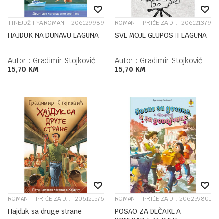
TINEJDŽ I YA ROMAN
206129989
ROMANI I PRIČE ZA DJECU OD 10 DO 12 GODINA
206121379
HAJDUK NA DUNAVU LAGUNA
SVE MOJE GLUPOSTI LAGUNA
Autor :
Gradimir Stojković
Autor :
Gradimir Stojković
15,70
KM
15,70
KM
ROMANI I PRIČE ZA DJECU OD 7 DO 9 GODINA
206121576
ROMANI I PRIČE ZA DJECU OD 7 DO 9 GODINA
206259801
Hajduk sa druge strane
POSAO ZA DEČAKE A