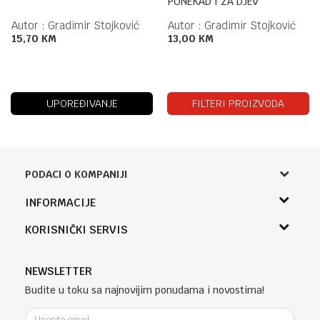
PONEKAD I ZA DJEV
Autor :
Gradimir Stojković
Autor :
Gradimir Stojković
15,70
KM
13,00
KM
UPOREĐIVANJE
FILTERI PROIZVODA
PODACI O KOMPANIJI
Knjižara Kultura
INFORMACIJE
Sladaboni d.o.o.
O nama
KORISNIČKI SERVIS
Knjaza Miloša 3A
Zaposlenje
Banja Luka, Bosna i Hercegovina
Uslovi korišćenja i prodaje
Saradnja
Telefon (uprava firme Sladaboni d.o.o)
Politika privatnosti
NEWSLETTER
Kontakt
051 303 460
Kako kupiti
Budite u toku sa najnovijim ponudama i novostima!
Klub povjerenja "Knjižara Kultura"
Email:
Načini plaćanja