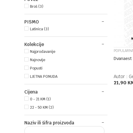
Broš (3)
PISMO
Latinica (3)
Kolekcije
POPULARNA
Najprodavanije
Dvanaest 
Najnovije
Popusti
Autor :
G
LJETNA PONUDA
21,90
K
Cijena
0 - 21 KM (1)
22 - 50 KM (2)
Naziv ili šifra proizvoda