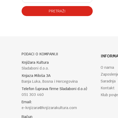
PRETRAŽI
PODACI O KOMPANIJI
INFORMA
Knjižara Kultura
O nama
Sladaboni d.o.o.
Zaposlenj
Knjaza Miloša 3A
Saradnja
Banja Luka, Bosna i Hercegovina
Kontakt
Telefon (uprava firme Sladaboni d.o.o)
051 303 460
Klub povje
Email:
e-knjizara@knjizarakultura.com
Račun