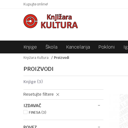
 10KM!
Kupujte online!
SIGURNO PLAĆANJE PLATNIM KARTICAMA!
Knjige
Škola
Kancelarija
Pokloni
I
Knjižara Kultura
Proizvodi
PROIZVODI
knjige
(3)
Resetujte filtere
IZDAVAČ
FINESA (3)
POVEZ