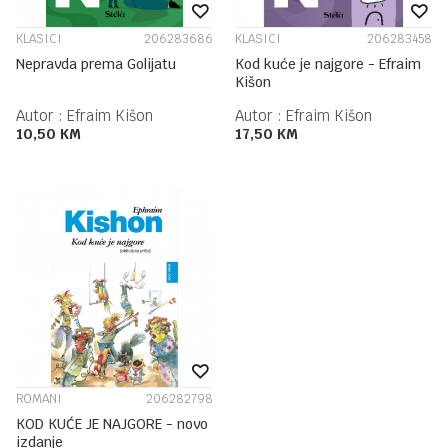
KLASICI
206283686
KLASICI
206283458
Nepravda prema Golijatu
Kod kuće je najgore - Efraim
Kišon
Autor :
Efraim Kišon
Autor :
Efraim Kišon
10,50
KM
17,50
KM
ROMANI
206282798
KOD KUĆE JE NAJGORE - novo
izdanje