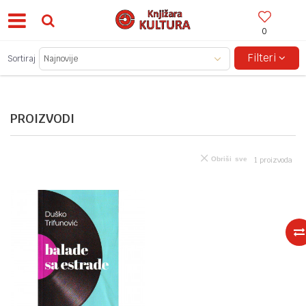
0
BESPLATNA ISPORUKA ZA IZNOSE PREKO 150KM!
Filteri
Sortiraj
PROIZVODI
Obriši sve
1
proizvoda