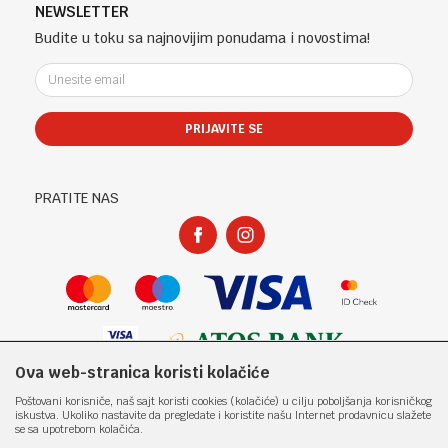
Telefon (uprava firme Sladaboni d.o.o)
Politika privatnosti
NEWSLETTER
Kontakt
051 303 460
Kako kupiti
Budite u toku sa najnovijim ponudama i novostima!
Klub povjerenja "Knjižara Kultura"
Email:
Načini plaćanja
e-knjizara@knjizarakultura.com
Plaćanje karticama
Isporuka
PRIJAVITE SE
Račun
Zamjena veličine i zamjena artikla za drugi
ATOS BANK 567 162 11001797 71
Reklamacije
PIB:
Povraćaj sredstava
PRATITE NAS
400965310005
Pravo na odustajanje
Matični broj:
Najčešća pitanja
1801317
Ova web-stranica koristi kolačiće
Nastojimo da budemo što precizniji u opisu proizvoda, prikazu slika i samih
Poštovani korisniče, naš sajt koristi cookies (kolačiće) u cilju poboljšanja korisničkog
cijena, ali ne možemo garantovati da su sve informacije kompletne i bez
iskustva. Ukoliko nastavite da pregledate i koristite našu Internet prodavnicu slažete
grešaka. Svi artikli prikazani na sajtu su dio naše ponude i ne
se sa upotrebom kolačića.
podrazumjeva da su dostupni u svakom trenutku. Raspoloživost robe