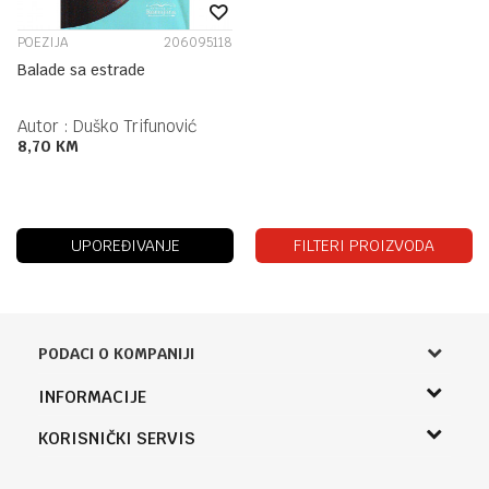
POEZIJA
206095118
Balade sa estrade
Autor :
Duško Trifunović
8,70
KM
UPOREĐIVANJE
FILTERI PROIZVODA
PODACI O KOMPANIJI
Knjižara Kultura
INFORMACIJE
Sladaboni d.o.o.
O nama
KORISNIČKI SERVIS
Knjaza Miloša 3A
Zaposlenje
Banja Luka, Bosna i Hercegovina
Uslovi korišćenja i prodaje
Saradnja