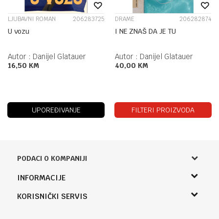
LJUBAVNI ROMAN
206283725
DRAME
206282874
U vozu
I NE ZNAŠ DA JE TU
Autor :
Danijel Glatauer
Autor :
Danijel Glatauer
16,50
KM
40,00
KM
UPOREĐIVANJE
FILTERI PROIZVODA
PODACI O KOMPANIJI
Knjižara Kultura
INFORMACIJE
Sladaboni d.o.o.
O nama
KORISNIČKI SERVIS
Knjaza Miloša 3A
Zaposlenje
Banja Luka, Bosna i Hercegovina
Uslovi korišćenja i prodaje
Saradnja