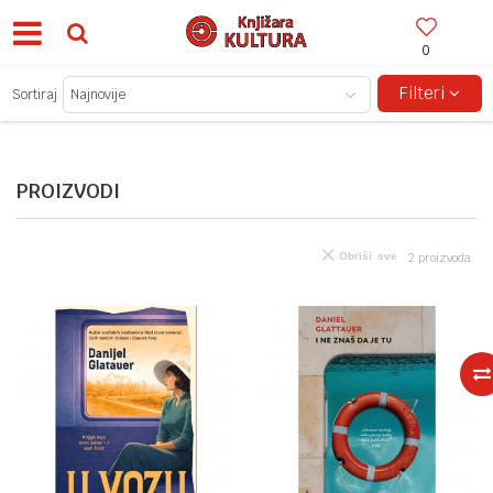
0
BESPLATNA ISPORUKA ZA IZNOSE PREKO 150KM!
Filteri
Sortiraj
PROIZVODI
Obriši sve
2
proizvoda