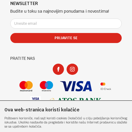
Telefon (uprava firme Sladaboni d.o.o)
Politika privatnosti
NEWSLETTER
Kontakt
051 303 460
Kako kupiti
Budite u toku sa najnovijim ponudama i novostima!
Klub povjerenja "Knjižara Kultura"
Email:
Načini plaćanja
e-knjizara@knjizarakultura.com
Plaćanje karticama
Isporuka
PRIJAVITE SE
Račun
Zamjena veličine i zamjena artikla za drugi
ATOS BANK 567 162 11001797 71
Reklamacije
PIB:
Povraćaj sredstava
PRATITE NAS
400965310005
Pravo na odustajanje
Matični broj:
Najčešća pitanja
1801317
Ova web-stranica koristi kolačiće
Nastojimo da budemo što precizniji u opisu proizvoda, prikazu slika i samih
Poštovani korisniče, naš sajt koristi cookies (kolačiće) u cilju poboljšanja korisničkog
cijena, ali ne možemo garantovati da su sve informacije kompletne i bez
iskustva. Ukoliko nastavite da pregledate i koristite našu Internet prodavnicu slažete
grešaka. Svi artikli prikazani na sajtu su dio naše ponude i ne
se sa upotrebom kolačića.
podrazumjeva da su dostupni u svakom trenutku. Raspoloživost robe