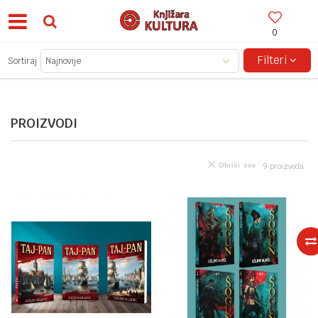
0
BESPLATNA ISPORUKA ZA IZNOSE PREKO 150KM!
Filteri
Sortiraj
PROIZVODI
Obriši sve
9
proizvoda