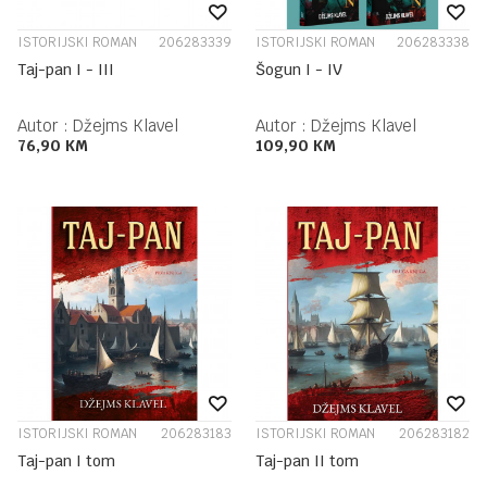
ISTORIJSKI ROMAN
206283339
ISTORIJSKI ROMAN
206283338
Taj-pan I - III
Šogun I - IV
Autor :
Džejms Klavel
Autor :
Džejms Klavel
76,90
KM
109,90
KM
ISTORIJSKI ROMAN
206283183
ISTORIJSKI ROMAN
206283182
Taj-pan I tom
Taj-pan II tom