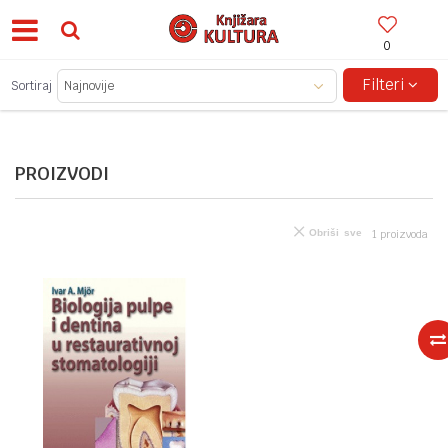
0
BESPLATNA ISPORUKA ZA IZNOSE PREKO 150KM!
Filteri
Sortiraj
PROIZVODI
Obriši sve
1
proizvoda