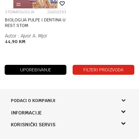
STOMATOLOGIJA
214010293
BIOLOGIJA PULPE I DENTINA U
REST STOM
Autor :
Ajvor A. Mjor
44,90
KM
UPOREĐIVANJE
FILTERI PROIZVODA
PODACI O KOMPANIJI
Knjižara Kultura
INFORMACIJE
Sladaboni d.o.o.
O nama
KORISNIČKI SERVIS
Knjaza Miloša 3A
Zaposlenje
Banja Luka, Bosna i Hercegovina
Uslovi korišćenja i prodaje
Saradnja