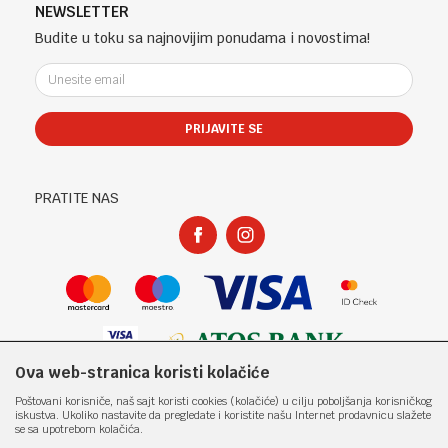
Telefon (uprava firme Sladaboni d.o.o)
Politika privatnosti
NEWSLETTER
Kontakt
051 303 460
Kako kupiti
Budite u toku sa najnovijim ponudama i novostima!
Klub povjerenja "Knjižara Kultura"
Email:
Načini plaćanja
e-knjizara@knjizarakultura.com
Plaćanje karticama
Isporuka
PRIJAVITE SE
Račun
Zamjena veličine i zamjena artikla za drugi
ATOS BANK 567 162 11001797 71
Reklamacije
PIB:
Povraćaj sredstava
PRATITE NAS
400965310005
Pravo na odustajanje
Matični broj:
Najčešća pitanja
1801317
Ova web-stranica koristi kolačiće
Nastojimo da budemo što precizniji u opisu proizvoda, prikazu slika i samih
Poštovani korisniče, naš sajt koristi cookies (kolačiće) u cilju poboljšanja korisničkog
cijena, ali ne možemo garantovati da su sve informacije kompletne i bez
iskustva. Ukoliko nastavite da pregledate i koristite našu Internet prodavnicu slažete
grešaka. Svi artikli prikazani na sajtu su dio naše ponude i ne
se sa upotrebom kolačića.
podrazumjeva da su dostupni u svakom trenutku. Raspoloživost robe