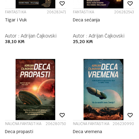
FANTASTIKA
206283471
FANTASTIKA
206282543
Tigar i Vuk
Deca sećanja
Autor :
Adrijan Čajkovski
Autor :
Adrijan Čajkovski
38,10
KM
25,20
KM
NAUČNA FANTASTIKA
206280750
NAUČNA FANTASTIKA
206230990
Deca propasti
Deca vremena