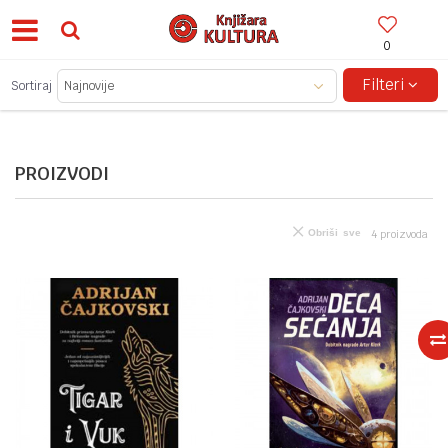
0
BESPLATNA ISPORUKA ZA IZNOSE PREKO 150KM!
Filteri
Sortiraj
PROIZVODI
Obriši sve
4
proizvoda