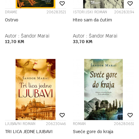
DRAME
206283521
ISTORIJSKI ROMAN
206283194
Ostrvo
Hteo sam da ćutim
Autor :
Šandor Marai
Autor :
Šandor Marai
12,70
KM
33,70
KM
LJUBAVNI ROMAN
206230446
ROMAN
206280651
TRI LICA JEDNE LJUBAVI
Sveće gore do kraja