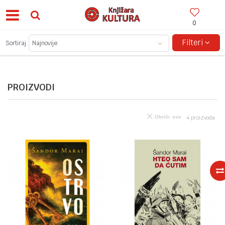
0
BESPLATNA ISPORUKA ZA IZNOSE PREKO 150KM!
Filteri
Sortiraj
PROIZVODI
Obriši sve
4
proizvoda