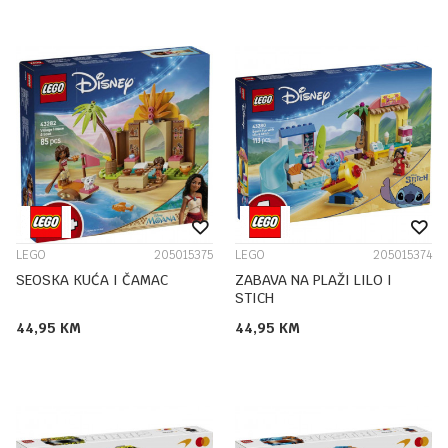
LEGO
205015375
LEGO
205015374
SEOSKA KUĆA I ČAMAC
ZABAVA NA PLAŽI LILO I
STICH
44,95
KM
44,95
KM