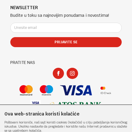
Saradnja
Telefon (uprava firme Sladaboni d.o.o)
Politika privatnosti
NEWSLETTER
Kontakt
051 303 460
Kako kupiti
Budite u toku sa najnovijim ponudama i novostima!
Klub povjerenja "Knjižara Kultura"
Email:
Načini plaćanja
e-knjizara@knjizarakultura.com
Plaćanje karticama
Isporuka
PRIJAVITE SE
Račun
Zamjena veličine i zamjena artikla za drugi
ATOS BANK 567 162 11001797 71
Reklamacije
PIB:
Povraćaj sredstava
PRATITE NAS
400965310005
Pravo na odustajanje
Matični broj:
Najčešća pitanja
1801317
Ova web-stranica koristi kolačiće
Nastojimo da budemo što precizniji u opisu proizvoda, prikazu slika i samih
Poštovani korisniče, naš sajt koristi cookies (kolačiće) u cilju poboljšanja korisničkog
cijena, ali ne možemo garantovati da su sve informacije kompletne i bez
iskustva. Ukoliko nastavite da pregledate i koristite našu Internet prodavnicu slažete
grešaka. Svi artikli prikazani na sajtu su dio naše ponude i ne
se sa upotrebom kolačića.