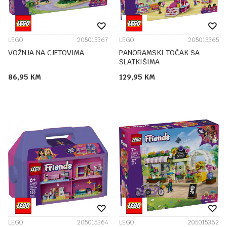
LEGO
205015367
LEGO
205015365
VOŽNJA NA CJETOVIMA
PANORAMSKI TOČAK SA
SLATKIŠIMA
86,95
KM
129,95
KM
LEGO
205015364
LEGO
205015362