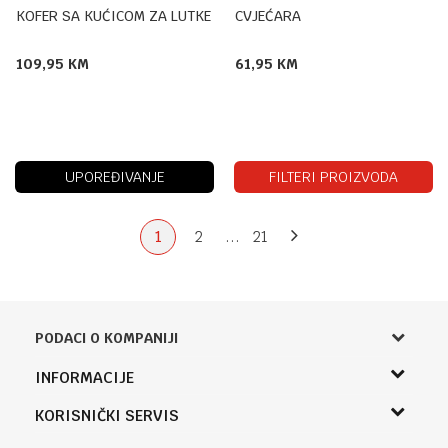
KOFER SA KUĆICOM ZA LUTKE
CVJEĆARA
109,95
KM
61,95
KM
UPOREĐIVANJE
FILTERI PROIZVODA
1
2
...
21
PODACI O KOMPANIJI
Knjižara Kultura
INFORMACIJE
Sladaboni d.o.o.
O nama
KORISNIČKI SERVIS
Knjaza Miloša 3A
Zaposlenje
Banja Luka, Bosna i Hercegovina
Uslovi korišćenja i prodaje