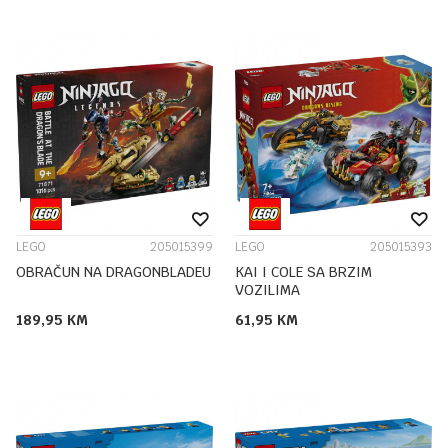
LEGO
205015399
LEGO
205015393
OBRAČUN NA DRAGONBLADEU
KAI I COLE SA BRZIM
VOZILIMA
189,95
KM
61,95
KM