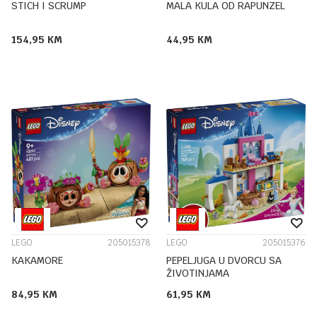
STICH I SCRUMP
MALA KULA OD RAPUNZEL
154,95
KM
44,95
KM
LEGO
205015378
LEGO
205015376
KAKAMORE
PEPELJUGA U DVORCU SA
ŽIVOTINJAMA
84,95
KM
61,95
KM