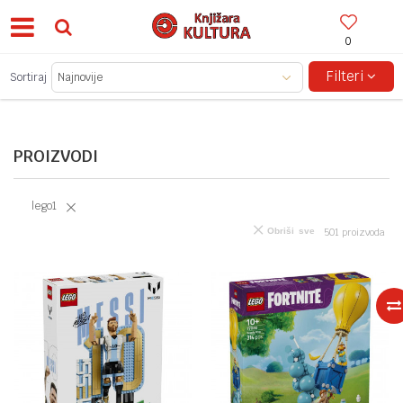
0
KO 150KM!
SIGURNA ISPORUKA!
Filteri
Sortiraj
PROIZVODI
lego1
Obriši sve
501
proizvoda