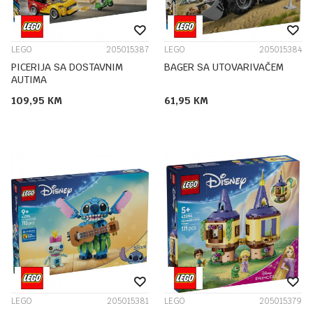
LEGO
205015387
LEGO
205015384
PICERIJA SA DOSTAVNIM
BAGER SA UTOVARIVAČEM
AUTIMA
109,95
KM
61,95
KM
LEGO
205015381
LEGO
205015379