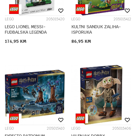
LEGO
205015420
LEGO
205015412
LEGO LIONEL MESSI-
KULTNI SANDUK ZALIHA-
FUDBALSKA LEGENDA
ISPORUKA
174,95
KM
86,95
KM
LEGO
205015410
LEGO
205015406