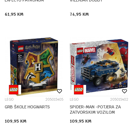
EXPECTO PATRONUM
VILENJAK DOBBY
61,95
KM
74,95
KM
LEGO
205015405
LEGO
205015402
GRB ŠKOLE HOGWARTS
SPIDER-MAN -POTJERA ZA
ZATVORSKIM VOZILOM
109,95
KM
109,95
KM