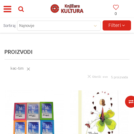
0
BESPLATNA ISPORUKA ZA IZNOSE PREKO 150KM!
Filteri
Sortiraj
PROIZVODI
kec-tim
Obriši sve
5
proizvoda