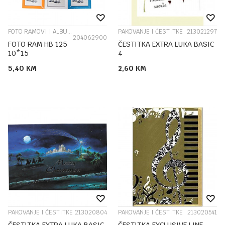
FOTO RAMOVI I ALBUMI
PAKOVANJE I ČESTITKE
213021297
204062900
FOTO RAM HB 125
ČESTITKA EXTRA LUKA BASIC
10*15
4
5,40
KM
2,60
KM
PAKOVANJE I ČESTITKE
213020804
PAKOVANJE I ČESTITKE
213020541