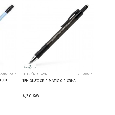
UPOREDI
201049036
TEHNIČKE OLOVKE
201060457
BLUE
TEH.OL.FC GRIP MATIC 0.5 CRNA
4,30
KM
DODAJ U KORPU