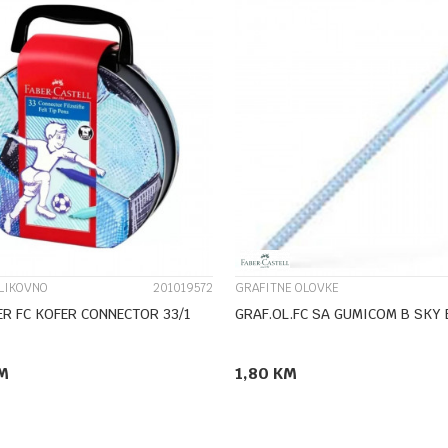
UPOREDI
UPOREDI
 LIKOVNO
201019572
GRAFITNE OLOVKE
R FC KOFER CONNECTOR 33/1
GRAF.OL.FC SA GUMICOM B SKY 
M
1,80
KM
DODAJ U KORPU
DODAJ U KORPU