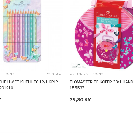
UPOREDI
UPOREDI
 LIKOVNO
201019575
PRIBOR ZA LIKOVNO
JE U MET.KUTIJI FC 12/1 GRIP
FLOMASTER FC KOFER 33/1 HAN
201910
155537
M
39,80
KM
DODAJ U KORPU
DODAJ U KORPU