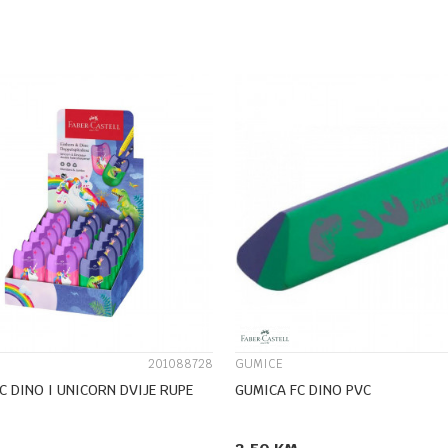
DODAJ U KORPU
DODAJ U KORPU
UPOREDI
UPOREDI
201088728
GUMICE
C DINO I UNICORN DVIJE RUPE
GUMICA FC DINO PVC