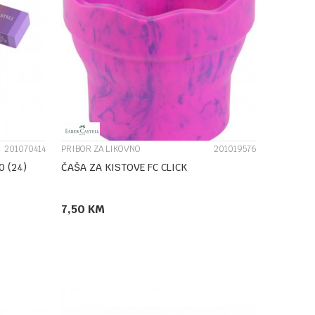
UPOREDI
201070414
PRIBOR ZA LIKOVNO
201019576
0 (24)
ČAŠA ZA KISTOVE FC CLICK
7,50
KM
DODAJ U KORPU