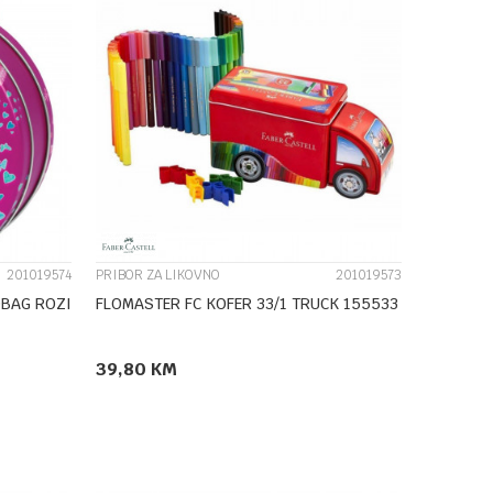
UPOREDI
201019574
PRIBOR ZA LIKOVNO
201019573
DBAG ROZI
FLOMASTER FC KOFER 33/1 TRUCK 155533
39,80
KM
DODAJ U KORPU