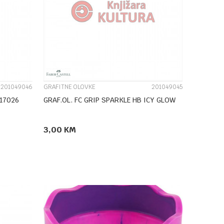
UPOREDI
201049046
GRAFITNE OLOVKE
201049045
117026
GRAF.OL. FC GRIP SPARKLE HB ICY GLOW
3,00
KM
DODAJ U KORPU