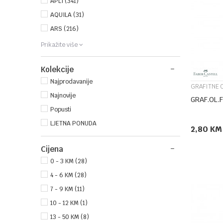
APLI (341)
AQUILA (31)
ARS (216)
Prikažite više
Kolekcije
Najprodavanije
GRAFITNE 
Najnovije
GRAF.OL.
Popusti
LJETNA PONUDA
2,80
KM
Cijena
0 - 3 KM (28)
4 - 6 KM (28)
7 - 9 KM (11)
10 - 12 KM (1)
13 - 50 KM (8)