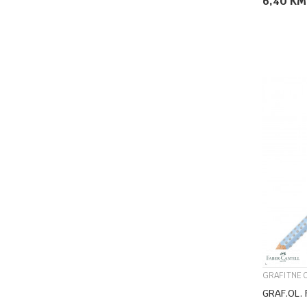
6,40
KM
GRAFITNE 
GRAF.OL. 