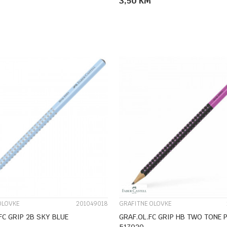
3,50
KM
DODAJ U KORPU
DODAJ U KORPU
UPOREDI
UPOREDI
OLOVKE
201049018
GRAFITNE OLOVKE
FC GRIP 2B SKY BLUE
GRAF.OL.FC GRIP HB TWO TONE PINK
517020