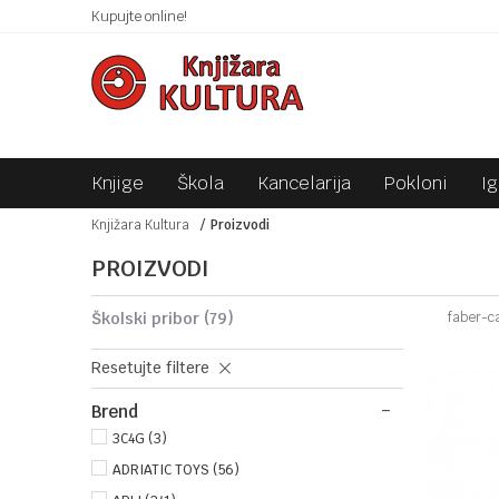
 10KM!
Kupujte online!
SIGURNO PLAĆANJE PLATNIM KARTICAMA!
Knjige
Škola
Kancelarija
Pokloni
I
Knjižara Kultura
Proizvodi
PROIZVODI
školski pribor
(79)
faber-ca
Resetujte filtere
Brend
3C4G (3)
ADRIATIC TOYS (56)