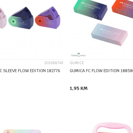
UPOREDI
UPOREDI
201088749
GUMICE
FC SLEEVE FLOW EDITION 182776
GUMICA FC FLOW EDITION 18858
1,95
KM
DODAJ U KORPU
DODAJ U KORPU