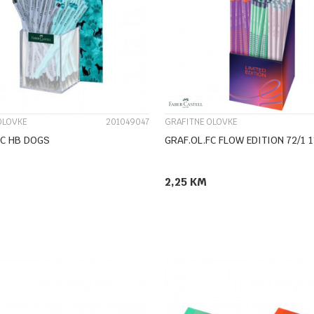
UPOREDI
UPOREDI
OLOVKE
201049047
GRAFITNE OLOVKE
FC HB DOGS
GRAF.OL.FC FLOW EDITION 72/1 
2,25
KM
DODAJ U KORPU
DODAJ U KORPU