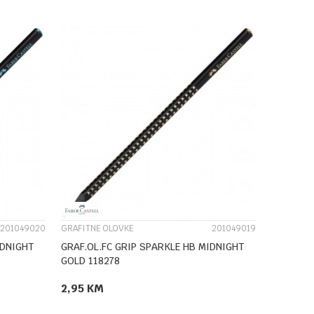
UPOREDI
201049020
GRAFITNE OLOVKE
201049019
IDNIGHT
GRAF.OL.FC GRIP SPARKLE HB MIDNIGHT
GOLD 118278
2,95
KM