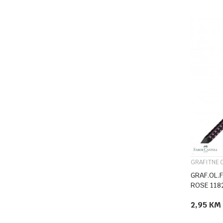
GRAFITNE 
GRAF.OL.
ROSE 118
2,95
KM