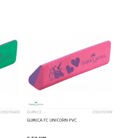
DODAJ U KORPU
UPOREDI
201070400
GUMICE
201070399
GUMICA FC UNICORN PVC