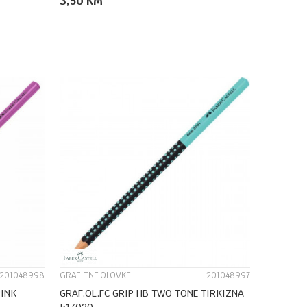
3,50
KM
DODAJ U KORPU
UPOREDI
201048998
GRAFITNE OLOVKE
201048997
GRAF.OL.FC GRIP HB TWO TONE TIRKIZNA
517020