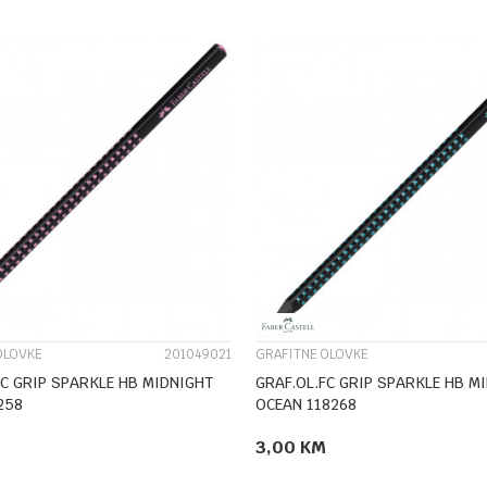
UPOREDI
UPOREDI
OLOVKE
201049021
GRAFITNE OLOVKE
FC GRIP SPARKLE HB MIDNIGHT
GRAF.OL.FC GRIP SPARKLE HB M
258
OCEAN 118268
3,00
KM