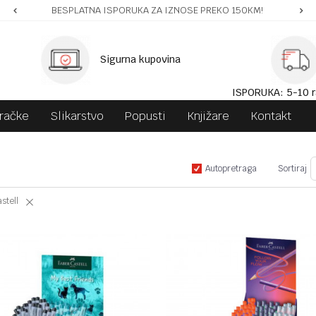
BESPLATNA ISPORUKA ZA IZNOSE PREKO 150KM!
Sigurna kupovina
ISPORUKA: 5-10 r
gračke
Slikarstvo
Popusti
Knjižare
Kontakt
Autopretraga
Sortiraj
stell