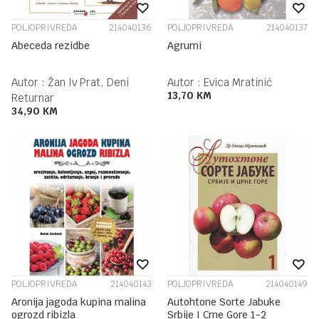
POLJOPRIVREDA
214040136
POLJOPRIVREDA
214040137
Abeceda rezidbe
Agrumi
Autor :
Žan Iv Prat, Deni
Autor :
Evica Mratinić
13,70
KM
Returnar
34,90
KM
POLJOPRIVREDA
214040143
POLJOPRIVREDA
214040149
Aronija jagoda kupina malina
Autohtone Sorte Jabuke
ogrozd ribizla
Srbije I Crne Gore 1-2