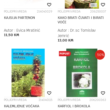
POLJOPRIVREDA
214040029
POLJOPRIVREDA
206250037
KAJSIJA PARTENON
KAKO BRATI ČUVATI I BIRATI
VOĆE
Autor :
Evica Mratinić
Autor :
Dr.sc Tomislav
11,50
KM
Jemrić
13,00
KM
50
%
POLJOPRIVREDA
214040115
POLJOPRIVREDA
206200363
KALEMLJENJE VOĆAKA
KARFIOL I BROKOLA