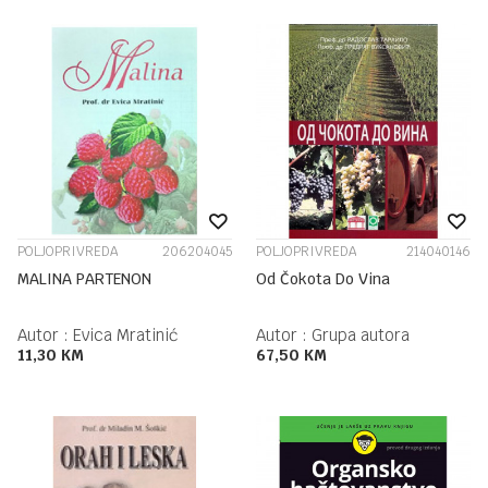
POLJOPRIVREDA
206204045
POLJOPRIVREDA
214040146
MALINA PARTENON
Od Čokota Do Vina
Autor :
Evica Mratinić
Autor :
Grupa autora
11,30
KM
67,50
KM