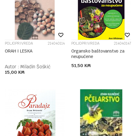
POLJOPRIVREDA
214040114
POLJOPRIVREDA
214040147
ORAH I LESKA
Organsko baštovanstvo za
neupućene
51,50
KM
Autor :
Miladin Šoškić
15,00
KM