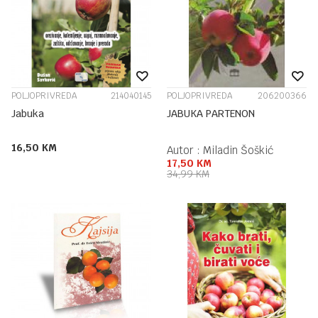
POLJOPRIVREDA
214040145
POLJOPRIVREDA
206200366
Jabuka
JABUKA PARTENON
16,50
KM
Autor :
Miladin Šoškić
17,50
KM
34,99
KM