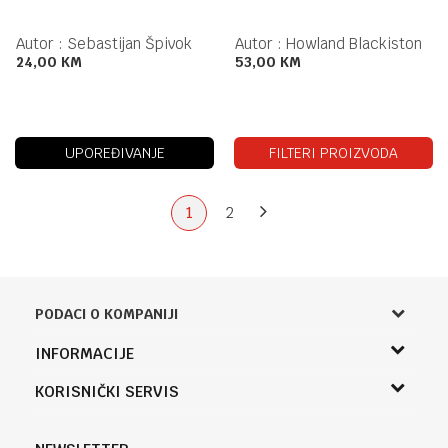
Autor :
Sebastijan Špivok
Autor :
Howland Blackiston
24,00
KM
53,00
KM
UPOREĐIVANJE
FILTERI PROIZVODA
1
2
PODACI O KOMPANIJI
Knjižara Kultura
INFORMACIJE
Sladaboni d.o.o.
O nama
KORISNIČKI SERVIS
Knjaza Miloša 3A
Zaposlenje
Banja Luka, Bosna i Hercegovina
Uslovi korišćenja i prodaje
Saradnja
Telefon (uprava firme Sladaboni d.o.o)
Politika privatnosti