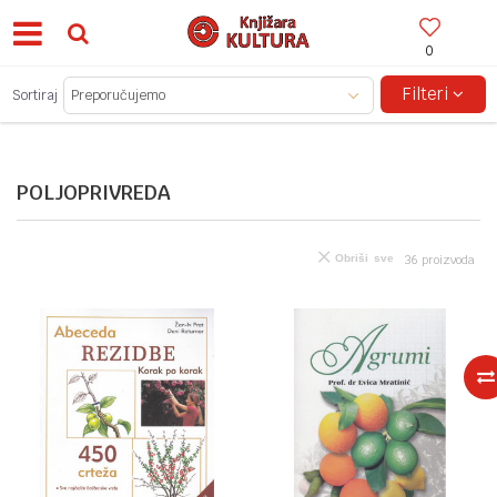
0
BESPLATNA ISPORUKA ZA IZNOSE PREKO 150KM!
Filteri
Sortiraj
POLJOPRIVREDA
Obriši sve
36
proizvoda