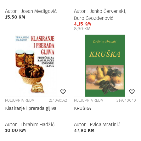
Autor :
Jovan Medigović
Autor :
Janko Červenski,
15,50
KM
Đuro Gvozdenović
4,15
KM
8,30
KM
POLJOPRIVREDA
214040142
POLJOPRIVREDA
214040040
Klasiranje i prerada gljiva
KRUŠKA
Autor :
Ibrahim Hadžić
Autor :
Evica Mratinić
10,00
KM
47,90
KM