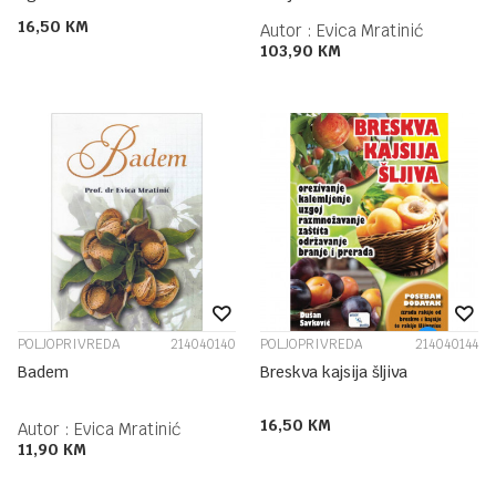
16,50
KM
Autor :
Evica Mratinić
103,90
KM
POLJOPRIVREDA
214040140
POLJOPRIVREDA
214040144
Badem
Breskva kajsija šljiva
16,50
KM
Autor :
Evica Mratinić
11,90
KM