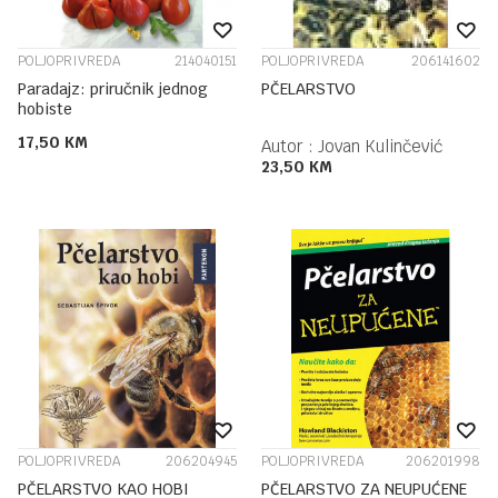
POLJOPRIVREDA
214040151
POLJOPRIVREDA
206141602
Paradajz: priručnik jednog
PČELARSTVO
hobiste
17,50
KM
Autor :
Jovan Kulinčević
23,50
KM
POLJOPRIVREDA
206204945
POLJOPRIVREDA
206201998
PČELARSTVO KAO HOBI
PČELARSTVO ZA NEUPUĆENE