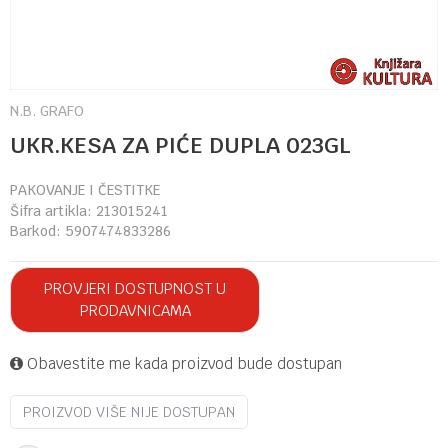
N.B. GRAFO
UKR.KESA ZA PIĆE DUPLA 023GL
PAKOVANJE I ČESTITKE
Šifra artikla:
213015241
Barkod:
5907474833286
PROVJERI DOSTUPNOST U
PRODAVNICAMA
Obavestite me kada proizvod bude dostupan
PROIZVOD VIŠE NIJE DOSTUPAN