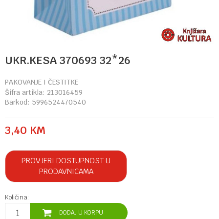
UKR.KESA 370693 32*26
PAKOVANJE I ČESTITKE
Šifra artikla:
213016459
Barkod:
5996524470540
3,40
KM
PROVJERI DOSTUPNOST U
PRODAVNICAMA
Količina:
DODAJ U KORPU