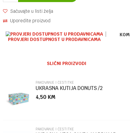
Sačuvajte u listi želja
Uporedite proizvod
KOME
PROVJERI DOSTUPNOST U PRODAVNICAMA
Ime/Nadimak
SLIČNI PROIZVODI
Email
PAKOVANJE I ČESTITKE
UKRASNA KUTIJA DONUTS /2
MARPIMAR
4,50
KM
Poruka
PAKOVANJE I ČESTITKE