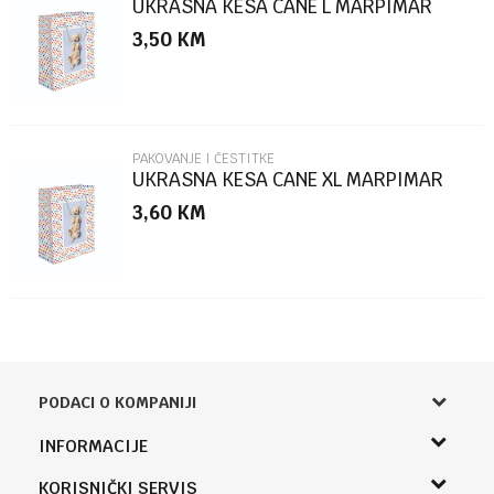
UKRASNA KESA CANE L MARPIMAR
3,50
KM
POŠALJI
PAKOVANJE I ČESTITKE
UKRASNA KESA CANE XL MARPIMAR
3,60
KM
PODACI O KOMPANIJI
Knjižara Kultura
INFORMACIJE
Sladaboni d.o.o.
O nama
KORISNIČKI SERVIS
Knjaza Miloša 3A