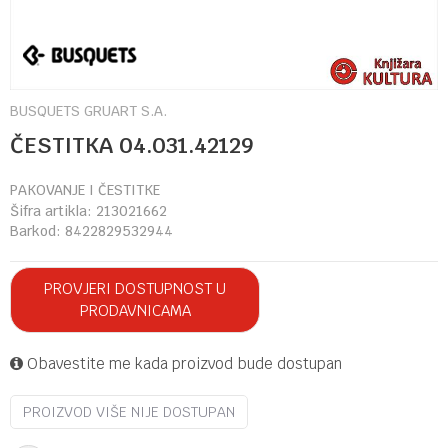
BUSQUETS GRUART S.A.
ČESTITKA 04.031.42129
PAKOVANJE I ČESTITKE
Šifra artikla:
213021662
Barkod:
8422829532944
PROVJERI DOSTUPNOST U
PRODAVNICAMA
Obavestite me kada proizvod bude dostupan
PROIZVOD VIŠE NIJE DOSTUPAN