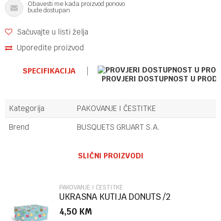
Obavesti me kada proizvod ponovo
bude dostupan
Sačuvajte u listi želja
Uporedite proizvod
SPECIFIKACIJA
PROVJERI DOSTUPNOST U PROD
Kategorija
PAKOVANJE I ČESTITKE
Brend
BUSQUETS GRUART S.A.
Ime/Nadimak
SLIČNI PROIZVODI
Email
PAKOVANJE I ČESTITKE
UKRASNA KUTIJA DONUTS /2
MARPIMAR
4,50
KM
Poruka