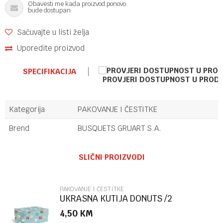
Obavesti me kada proizvod ponovo
bude dostupan
Sačuvajte u listi želja
Uporedite proizvod
SPECIFIKACIJA
PROVJERI DOSTUPNOST U PROD
Kategorija
PAKOVANJE I ČESTITKE
Brend
BUSQUETS GRUART S.A.
Ime/Nadimak
SLIČNI PROIZVODI
Email
PAKOVANJE I ČESTITKE
UKRASNA KUTIJA DONUTS /2
MARPIMAR
4,50
KM
Poruka