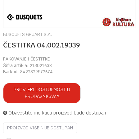
BUSQUETS GRUART S.A.
ČESTITKA 04.002.19339
PAKOVANJE I ČESTITKE
Šifra artikla:
213021638
Barkod:
8422829572674
PROVJERI DOSTUPNOST U
PRODAVNICAMA
Obavestite me kada proizvod bude dostupan
PROIZVOD VIŠE NIJE DOSTUPAN