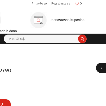
SIGURNA ISPORUKA!
Prijavite se
Registrujte se
0
MINIM
Jednostavna kupovina
adnih dana
Pretraži sajt
2790
 U