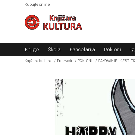
 10KM!
Kupujte online!
SIGURNO PLAĆANJE PLATNIM KARTICAMA!
Knjige
Škola
Kancelarija
Pokloni
I
Knjižara Kultura
Proizvodi
POKLONI
PAKOVANJE I ČESTIT