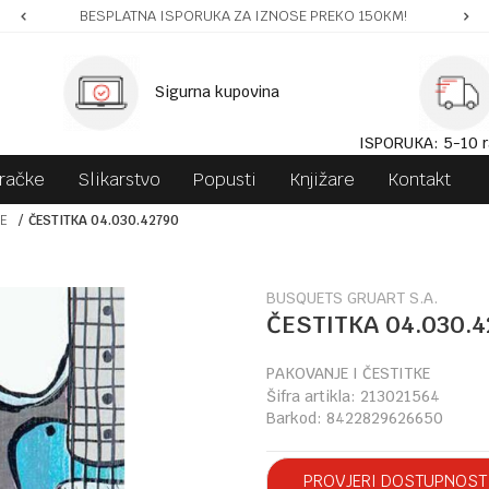
BESPLATNA ISPORUKA ZA IZNOSE PREKO 150KM!
Sigurna kupovina
ISPORUKA: 5-10 r
gračke
Slikarstvo
Popusti
Knjižare
Kontakt
KE
ČESTITKA 04.030.42790
BUSQUETS GRUART S.A.
ČESTITKA 04.030.4
PAKOVANJE I ČESTITKE
Šifra artikla:
213021564
Barkod:
8422829626650
PROVJERI DOSTUPNOST