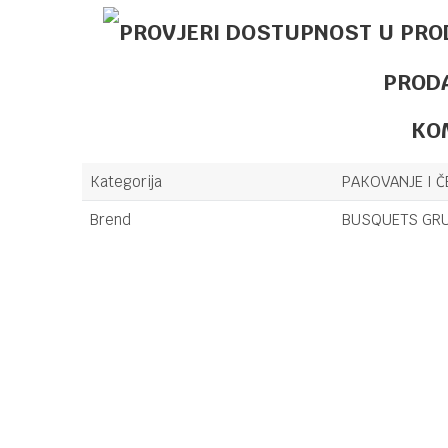
PROD
KO
Kategorija
PAKOVANJE I Č
Brend
BUSQUETS GRU
Ime/Nadimak
Poruka