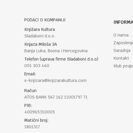
PODACI O KOMPANIJI
INFORMA
POŠALJI
Knjižara Kultura
O nama
Sladaboni d.o.o.
Zaposlenj
Knjaza Miloša 3A
Saradnja
Banja Luka, Bosna i Hercegovina
Kontakt
Telefon (uprava firme Sladaboni d.o.o)
051 303 460
Klub povje
Email:
e-knjizara@knjizarakultura.com
Račun
ATOS BANK 567 162 11001797 71
PIB:
400965310005
Matični broj:
1801317