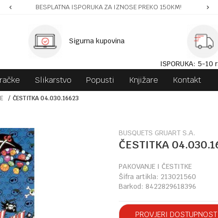
BESPLATNA ISPORUKA ZA IZNOSE PREKO 150KM!
Sigurna kupovina
ISPORUKA: 5-10 r
gračke
Slikarstvo
Popusti
Knjižare
Kontakt
KE
ČESTITKA 04.030.16623
BUSQUETS GRUART S.A.
ČESTITKA 04.030.1
PAKOVANJE I ČESTITKE
Šifra artikla:
213021560
Barkod:
8422829618396
PROVJERI DOSTUPNOST