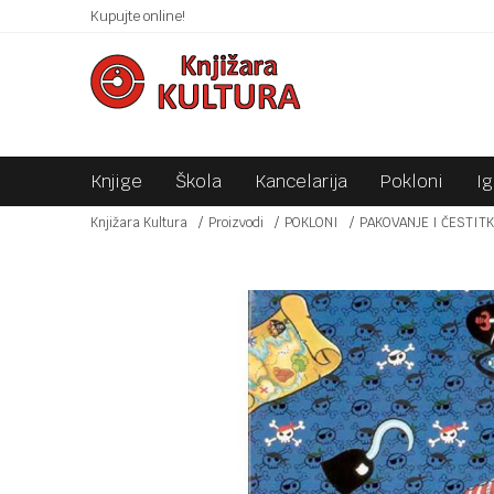
 10KM!
Kupujte online!
SIGURNO PLAĆANJE PLATNIM KARTICAMA!
Knjige
Škola
Kancelarija
Pokloni
I
Knjižara Kultura
Proizvodi
POKLONI
PAKOVANJE I ČESTIT