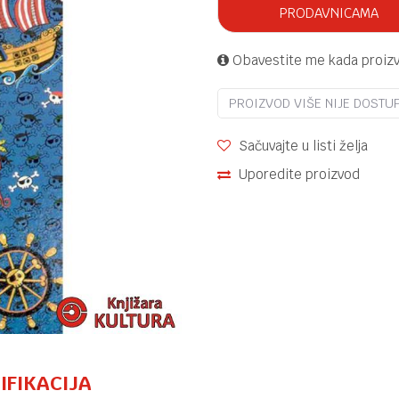
PRODAVNICAMA
Obavestite me kada proiz
PROIZVOD VIŠE NIJE DOSTU
Sačuvajte u listi želja
Uporedite proizvod
IFIKACIJA