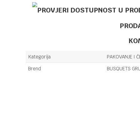
PROD
KO
Kategorija
PAKOVANJE I Č
Brend
BUSQUETS GRU
Ime/Nadimak
Poruka