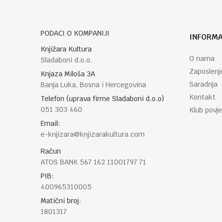
PODACI O KOMPANIJI
INFORMA
POŠALJI
Knjižara Kultura
O nama
Sladaboni d.o.o.
Zaposlenj
Knjaza Miloša 3A
Saradnja
Banja Luka, Bosna i Hercegovina
Kontakt
Telefon (uprava firme Sladaboni d.o.o)
051 303 460
Klub povje
Email:
e-knjizara@knjizarakultura.com
Račun
ATOS BANK 567 162 11001797 71
PIB:
400965310005
Matični broj:
1801317