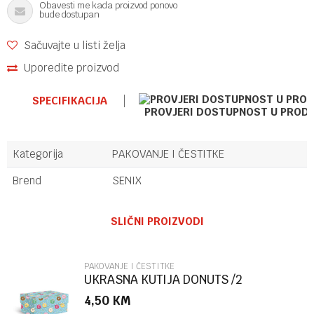
Obavesti me kada proizvod ponovo
bude dostupan
Sačuvajte u listi želja
Uporedite proizvod
SPECIFIKACIJA
PROVJERI DOSTUPNOST U PROD
Kategorija
PAKOVANJE I ČESTITKE
Brend
SENIX
Ime/Nadimak
SLIČNI PROIZVODI
Email
PAKOVANJE I ČESTITKE
UKRASNA KUTIJA DONUTS /2
MARPIMAR
4,50
KM
Poruka