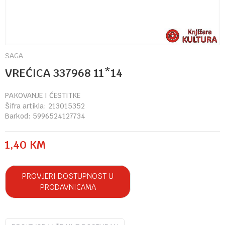
SAGA
VREĆICA 337968 11*14
PAKOVANJE I ČESTITKE
Šifra artikla:
213015352
Barkod:
5996524127734
1,40
KM
PROVJERI DOSTUPNOST U
PRODAVNICAMA