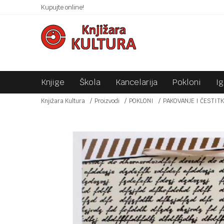
 10KM!
Kupujte online!
SIGURNO PLAĆANJE PLATNIM KARTICAMA!
Knjige
Škola
Kancelarija
Pokloni
I
Knjižara Kultura
Proizvodi
POKLONI
PAKOVANJE I ČESTIT