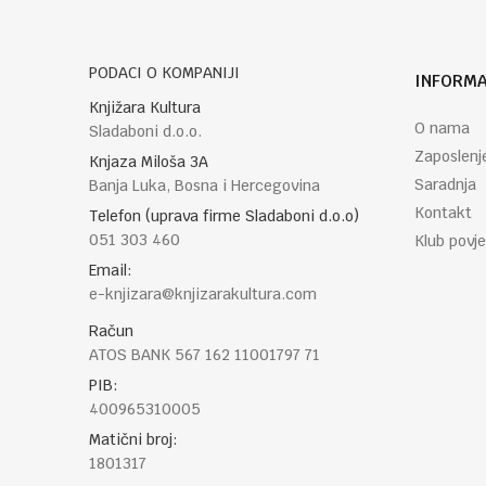
PODACI O KOMPANIJI
INFORMA
POŠALJI
Knjižara Kultura
O nama
Sladaboni d.o.o.
Zaposlenj
Knjaza Miloša 3A
Saradnja
Banja Luka, Bosna i Hercegovina
Kontakt
Telefon (uprava firme Sladaboni d.o.o)
051 303 460
Klub povje
Email:
e-knjizara@knjizarakultura.com
Račun
ATOS BANK 567 162 11001797 71
PIB:
400965310005
Matični broj:
1801317