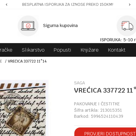
BESPLATNA ISPORUKA ZA IZNOSE PREKO 150KM!
Sigurna kupovina
ISPORUKA: 5-10 r
gračke
Slikarstvo
Popusti
Knjižare
Kontakt
KE
VREĆICA 337722 11*14
SAGA
VREĆICA 337722 11
PAKOVANJE I ČESTITKE
Šifra artikla:
213015351
Barkod:
5996524110439
PROVJERI DOSTUPNOST