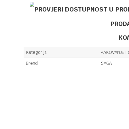
PROD
KO
Kategorija
PAKOVANJE I 
Brend
SAGA
Ime/Nadimak
Poruka