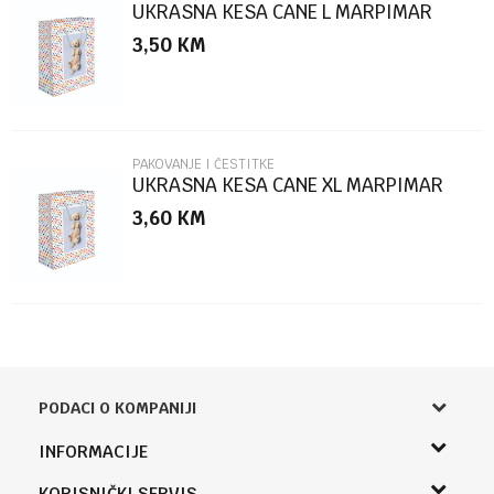
UKRASNA KESA CANE L MARPIMAR
3,50
KM
POŠALJI
PAKOVANJE I ČESTITKE
UKRASNA KESA CANE XL MARPIMAR
3,60
KM
PODACI O KOMPANIJI
Knjižara Kultura
INFORMACIJE
Sladaboni d.o.o.
O nama
KORISNIČKI SERVIS