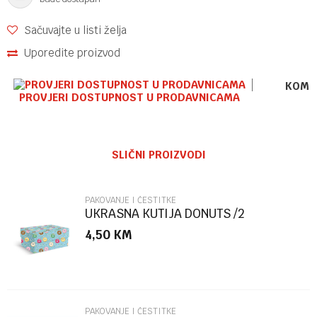
Sačuvajte u listi želja
Uporedite proizvod
KOME
PROVJERI DOSTUPNOST U PRODAVNICAMA
Ime/Nadimak
SLIČNI PROIZVODI
Email
PAKOVANJE I ČESTITKE
UKRASNA KUTIJA DONUTS /2
MARPIMAR
4,50
KM
Poruka
PAKOVANJE I ČESTITKE