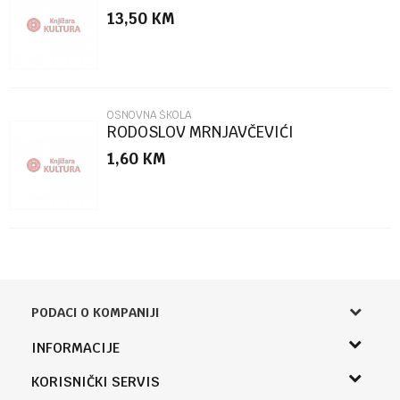
13,50
KM
POŠALJI
OSNOVNA ŠKOLA
RODOSLOV MRNJAVČEVIĆI
1,60
KM
PODACI O KOMPANIJI
Knjižara Kultura
INFORMACIJE
Sladaboni d.o.o.
O nama
KORISNIČKI SERVIS
Knjaza Miloša 3A
Zaposlenje