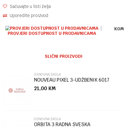
Sačuvajte u listi želja
Uporedite proizvod
KOME
PROVJERI DOSTUPNOST U PRODAVNICAMA
Ime/Nadimak
SLIČNI PROIZVODI
Email
OSNOVNA ŠKOLA
NOUVEAU PIXEL 3-UDŽBENIK 6017
21,00
KM
Poruka
OSNOVNA ŠKOLA
ORBITA 3 RADNA SVESKA