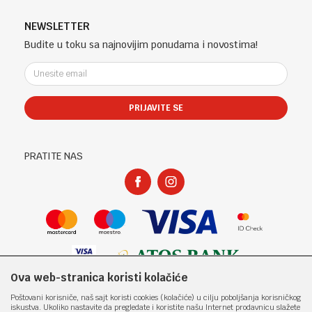
Banja Luka, Bosna i Hercegovina
Uslovi korišćenja i prodaje
Saradnja
Telefon (uprava firme Sladaboni d.o.o)
Politika privatnosti
NEWSLETTER
Kontakt
051 303 460
Kako kupiti
Budite u toku sa najnovijim ponudama i novostima!
Klub povjerenja "Knjižara Kultura"
Email:
Načini plaćanja
e-knjizara@knjizarakultura.com
Plaćanje karticama
Isporuka
PRIJAVITE SE
Račun
Zamjena veličine i zamjena artikla za drugi
ATOS BANK 567 162 11001797 71
Reklamacije
PIB:
Povraćaj sredstava
PRATITE NAS
400965310005
Pravo na odustajanje
Matični broj:
Najčešća pitanja
1801317
Ova web-stranica koristi kolačiće
Nastojimo da budemo što precizniji u opisu proizvoda, prikazu slika i samih
Poštovani korisniče, naš sajt koristi cookies (kolačiće) u cilju poboljšanja korisničkog
cijena, ali ne možemo garantovati da su sve informacije kompletne i bez
iskustva. Ukoliko nastavite da pregledate i koristite našu Internet prodavnicu slažete