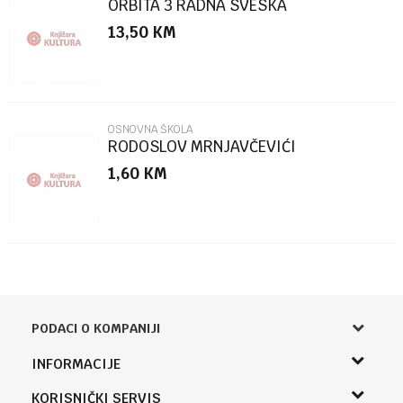
ORBITA 3 RADNA SVESKA
13,50
KM
POŠALJI
OSNOVNA ŠKOLA
RODOSLOV MRNJAVČEVIĆI
1,60
KM
PODACI O KOMPANIJI
Knjižara Kultura
INFORMACIJE
Sladaboni d.o.o.
O nama
KORISNIČKI SERVIS
Knjaza Miloša 3A