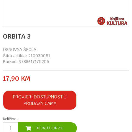
ORBITA 3
OSNOVNA ŠKOLA
Šifra artikla:
210030051
Barkod:
9788617175205
17,90
KM
PROVJERI DOSTUPNOST U
PRODAVNICAMA
Količina:
DODAJ U KORPU