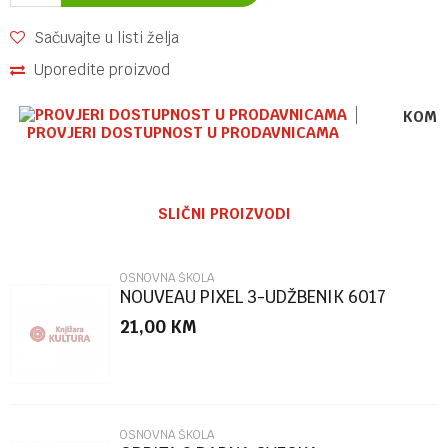
Sačuvajte u listi želja
Uporedite proizvod
KOME
PROVJERI DOSTUPNOST U PRODAVNICAMA
Ime/Nadimak
SLIČNI PROIZVODI
Email
OSNOVNA ŠKOLA
NOUVEAU PIXEL 3-UDŽBENIK 6017
21,00
KM
Poruka
OSNOVNA ŠKOLA