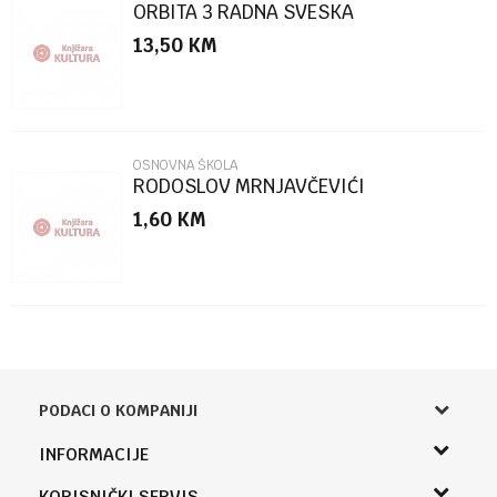
ORBITA 3 RADNA SVESKA
13,50
KM
POŠALJI
OSNOVNA ŠKOLA
RODOSLOV MRNJAVČEVIĆI
1,60
KM
PODACI O KOMPANIJI
Knjižara Kultura
INFORMACIJE
Sladaboni d.o.o.
O nama
KORISNIČKI SERVIS