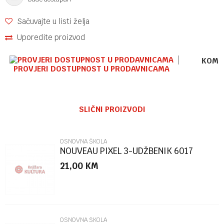
Sačuvajte u listi želja
Uporedite proizvod
KOME
PROVJERI DOSTUPNOST U PRODAVNICAMA
Ime/Nadimak
SLIČNI PROIZVODI
Email
OSNOVNA ŠKOLA
NOUVEAU PIXEL 3-UDŽBENIK 6017
21,00
KM
Poruka
OSNOVNA ŠKOLA