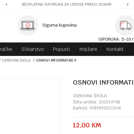
BESPLATNA ISPORUKA ZA IZNOSE PREKO 150KM!
Sigurna kupovina
ISPORUKA: 5-10 r
gračke
Slikarstvo
Popusti
Knjižare
Kontakt
OSNOVNA ŠKOLA
OSNOVI INFORMATIKE 9
OSNOVI INFORMATI
OSNOVNA ŠKOLA
Šifra artikla:
210019798
Barkod:
9789995511548
12,00
KM