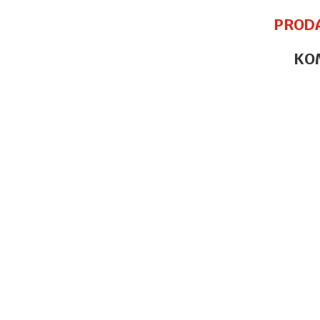
PROD
KO
Ime/Nadimak
Poruka
POŠALJI