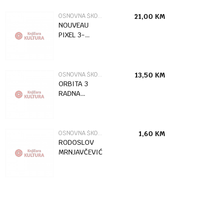
OSNOVNA ŠKOLA
21,00
KM
NOUVEAU
PIXEL 3-
UDŽBENIK
6017
OSNOVNA ŠKOLA
13,50
KM
ORBITA 3
RADNA
SVESKA
OSNOVNA ŠKOLA
1,60
KM
RODOSLOV
MRNJAVČEVIĆI