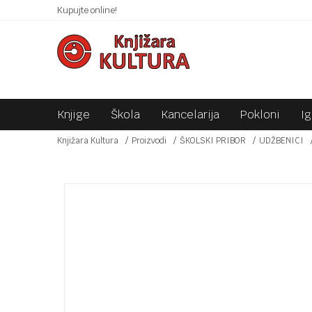
 10KM!
Kupujte online!
SIGURNO PLAĆANJE PLATNIM KARTICAMA!
Knjige
Škola
Kancelarija
Pokloni
I
Knjižara Kultura
Proizvodi
ŠKOLSKI PRIBOR
UDŽBENICI