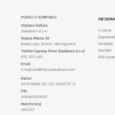
PODACI O KOMPANIJI
INFORMA
Knjižara Kultura
O nama
Sladaboni d.o.o.
Zaposlenj
Knjaza Miloša 3A
Saradnja
Banja Luka, Bosna i Hercegovina
Kontakt
Telefon (uprava firme Sladaboni d.o.o)
051 303 460
Klub povje
Email:
e-knjizara@knjizarakultura.com
Račun
ATOS BANK 567 162 11001797 71
PIB:
400965310005
Matični broj:
1801317