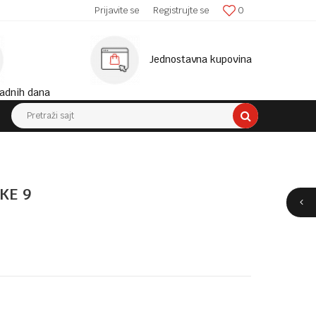
SIGURNA ISPORUKA!
Prijavite se
Registrujte se
0
MINIM
Jednostavna kupovina
adnih dana
Pretraži sajt
KE 9