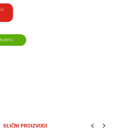
 U
 KORPU
SLIČNI PROIZVODI