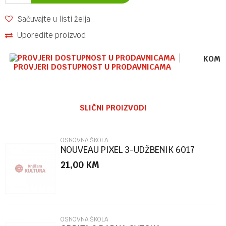
Sačuvajte u listi želja
Uporedite proizvod
KOME
PROVJERI DOSTUPNOST U PRODAVNICAMA
Ime/Nadimak
SLIČNI PROIZVODI
Email
OSNOVNA ŠKOLA
NOUVEAU PIXEL 3-UDŽBENIK 6017
21,00
KM
Poruka
OSNOVNA ŠKOLA