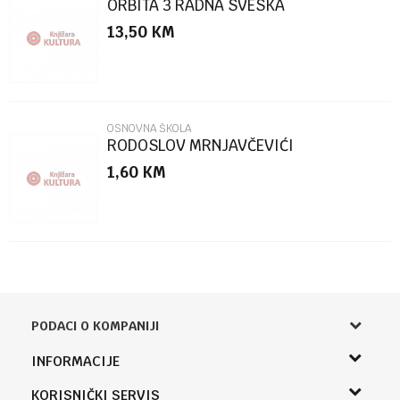
ORBITA 3 RADNA SVESKA
13,50
KM
POŠALJI
OSNOVNA ŠKOLA
RODOSLOV MRNJAVČEVIĆI
1,60
KM
PODACI O KOMPANIJI
Knjižara Kultura
INFORMACIJE
Sladaboni d.o.o.
O nama
KORISNIČKI SERVIS
Knjaza Miloša 3A