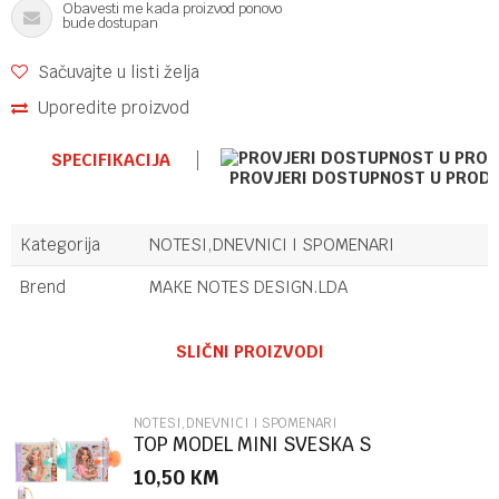
Obavesti me kada proizvod ponovo
bude dostupan
Sačuvajte u listi želja
Uporedite proizvod
SPECIFIKACIJA
PROVJERI DOSTUPNOST U PROD
Kategorija
NOTESI,DNEVNICI I SPOMENARI
Brend
MAKE NOTES DESIGN.LDA
Ime/Nadimak
SLIČNI PROIZVODI
Email
NOTESI,DNEVNICI I SPOMENARI
TOP MODEL MINI SVESKA S
HEM.OL.SUNNY DOG
10,50
KM
Poruka